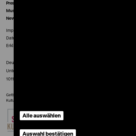
Presse
Museumsverein
Newsletter
Impressum
Datenschutz
Erklärung digitale Barrierefreiheit
Deutsches Historisches Museum
Unter den Linden 2
10117 Berlin
Gefördert mit Mitteln des Beauftragten der Bundesregierung für
Kultur und Medien
Alle auswählen
Auswahl bestätigen