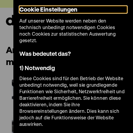
Direkt
Heute +
Cookie Einstellungen
zum
Seiteninhalt
Auf unserer Website werden neben den
springen
Navi
technisch unbedingt notwendigen Cookies
auf-
und
noch Cookies zur statistischen Auswertung
zuk
gesetzt.
Architekturführung im Pei-Bau
Was bedeutet das?
mit Ulrike Kretzschmar
1) Notwendig
Diese Cookies sind für den Betrieb der Website
unbedingt notwendig, weil sie grundlegende
Funktionen wie Sicherheit, Netzwerkfreiheit und
Barrierefreiheit ermöglichen. Sie können diese
deaktivieren, indem Sie ihre
Browsereinstellungen ändern. Dies kann sich
jedoch auf die Funktionsweise der Website
auswirken.