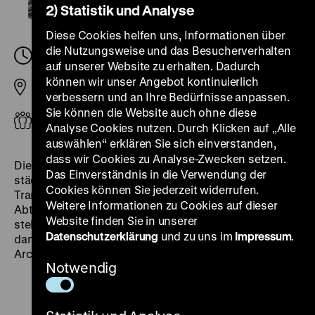
2) Statistik und Analyse
Diese Cookies helfen uns, Informationen über
die Nutzungsweise und das Besucherverhalten
Samstag, 30. August 2025, 18.15
-
19.00 Uhr
auf unserer Website zu erhalten. Dadurch
können wir unser Angebot kontinuierlich
Pei-Bau
verbessern und an Ihre Bedürfnisse anpassen.
Sie können die Website auch ohne diese
Erwachsene
Analyse Cookies nutzen. Durch Klicken auf „Alle
auswählen“ erklären Sie sich einverstanden,
dass wir Cookies zu Analyse-Zwecken setzen.
Die Ausstellungshalle von Ieoh Ming Pei ist ein
Das Einverständnis in die Verwendung der
städtebauliches Meisterwerk und fasziniert durch
Cookies können Sie jederzeit widerrufen.
Transparenz, Licht und Bewegung. Ulrike Kretzschmar,
Weitere Informationen zu Cookies auf dieser
Abteilungsdirektorin Ausstellungen und
Website finden Sie in unserer
stellvertretende Präsidentin des DHM, begleitete die
Datenschutzerklärung
und zu uns im
Impressum
.
damaligen Baumaßnahmen und arbeitete eng mit dem
Architekten zusammen.
Notwendig