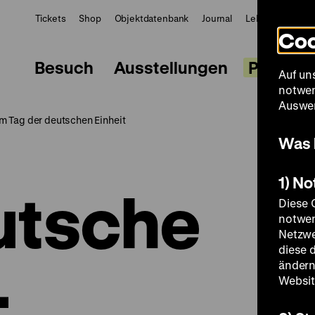
Tickets
Shop
Objektdatenbank
Journal
LeMO
ZWBE
Coo
Besuch
Ausstellungen
Progra
Auf un
notwen
Auswer
m Tag der deutschen Einheit
Was 
1) N
utsche
Diese 
notwen
Netzwe
diese 
–
ändern
Websit