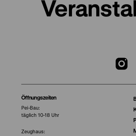
Veransta
Z
u
I
Öffnungszeiten
Pei-Bau:
S
täglich 10-18 Uhr
Zeughaus: