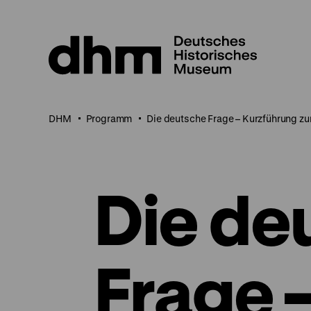
Direkt
zum
Seiteninhalt
springen
DHM
Programm
Die deutsche Frage – Kurzführung zu
Die de
Frage 