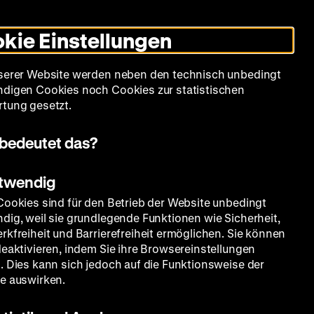
Informationen
Informationen
Suche
Heute +
Deutsch
Englisch
Zeughauskino
Dunklen
De
En
zum
zum
Modus
kie Einstellungen
Deutschen
Deutschen
umschalten
Historischen
Historischen
mm
Sammlung
Bildung
Museum
Museum
Museum
serer Website werden neben den technisch unbedingt
in
in
digen Cookies noch Cookies zur statistischen
Deutscher
Leichter
tung gesetzt.
Gebärdensprache
Sprache
bedeutet das?
otwendig
Cookies sind für den Betrieb der Website unbedingt
dig, weil sie grundlegende Funktionen wie Sicherheit,
rkfreiheit und Barrierefreiheit ermöglichen. Sie können
deaktivieren, indem Sie ihre Browsereinstellungen
. Dies kann sich jedoch auf die Funktionsweise der
e auswirken.