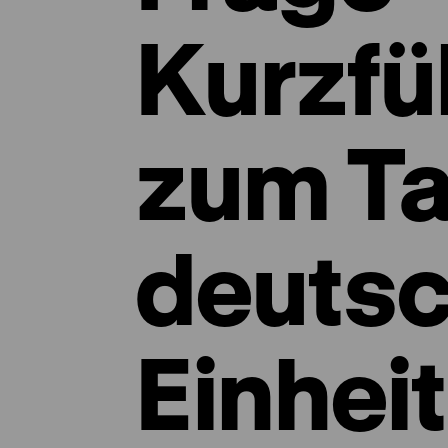
Kurzfü
zum Ta
deuts
Einheit