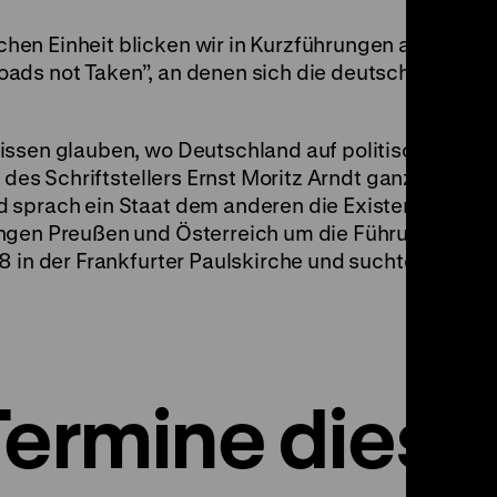
en Einheit blicken wir in Kurzführungen auf drei
ds not Taken”, an denen sich die deutsche Frage st
issen glauben, wo Deutschland auf politischen Lan
e des Schriftstellers Ernst Moritz Arndt ganze Gener
d sprach ein Staat dem anderen die Existenzberech
angen Preußen und Österreich um die Führungsmach
8 in der Frankfurter Paulskirche und suchte 12 Mon
Termine diese