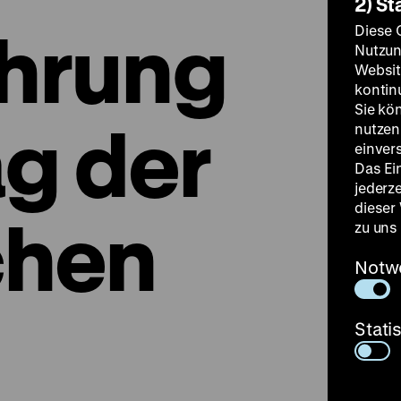
2) St
hrung
Diese 
Nutzun
Websit
kontin
Sie kö
g der
nutzen.
einver
Das Ei
jederz
dieser
chen
zu uns
Notw
Stati