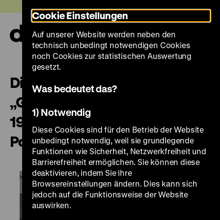
Direkt
Heute +
Cookie Einstellungen
zum
Seiteninhalt
Auf unserer Website werden neben den
springen
Navi
technisch unbedingt notwendigen Cookies
auf-
und
noch Cookies zur statistischen Auswertung
zuk
gesetzt.
Die Künstler der
Was bedeutet das?
„Gottbegnadeten-Liste” nach
1) Notwendig
1945. Geschichte / Kunst /
Diese Cookies sind für den Betrieb der Website
Politik
unbedingt notwendig, weil sie grundlegende
Funktionen wie Sicherheit, Netzwerkfreiheit und
Barrierefreiheit ermöglichen. Sie können diese
deaktivieren, indem Sie ihre
Browsereinstellungen ändern. Dies kann sich
jedoch auf die Funktionsweise der Website
auswirken.