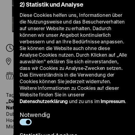
2) Statistik und Analyse
Diese Cookies helfen uns, Informationen über
die Nutzungsweise und das Besucherverhalten
auf unserer Website zu erhalten. Dadurch
können wir unser Angebot kontinuierlich
verbessern und an Ihre Bedürfnisse anpassen.
Montag, 15. November 2021
Sie können die Website auch ohne diese
Analyse Cookies nutzen. Durch Klicken auf „Alle
auswählen“ erklären Sie sich einverstanden,
Zeughauskino
dass wir Cookies zu Analyse-Zwecken setzen.
Das Einverständnis in die Verwendung der
Erwachsene
Cookies können Sie jederzeit widerrufen.
Weitere Informationen zu Cookies auf dieser
Website finden Sie in unserer
Tagung im Zeughauskino begleitend zur Ausstellung
„Die Liste der ‚Gottbegnadeten‘. Künstler des
Datenschutzerklärung
und zu uns im
Impressum
.
Nationalsozialismus in der Bundesrepublik“
u.a. mit Irith
Dublon-Knebel, Stefanie Endlich, Martin
Notwendig
Hochleitner, Michaela Melián, Oliver Rathkolb und
Michael Wildt.