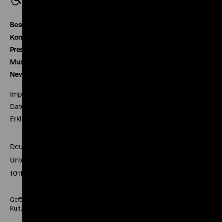
Besucherservice
Kontakt
Presse
Museumsverein
Newsletter
Impressum
Datenschutz
Erklärung digitale Barrierefreiheit
Deutsches Historisches Museum
Unter den Linden 2
10117 Berlin
Gefördert mit Mitteln des Beauftragten der Bundesregierung für
Kultur und Medien