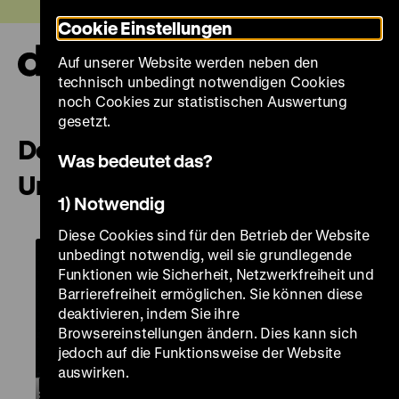
Direkt
Heute +
Cookie Einstellungen
zum
Seiteninhalt
Auf unserer Website werden neben den
springen
Navi
technisch unbedingt notwendigen Cookies
auf-
und
noch Cookies zur statistischen Auswertung
zuk
gesetzt.
Doppelt belichtet: Industrie und
Was bedeutet das?
Umwelt
1) Notwendig
Diese Cookies sind für den Betrieb der Website
unbedingt notwendig, weil sie grundlegende
Funktionen wie Sicherheit, Netzwerkfreiheit und
Barrierefreiheit ermöglichen. Sie können diese
deaktivieren, indem Sie ihre
Browsereinstellungen ändern. Dies kann sich
jedoch auf die Funktionsweise der Website
auswirken.