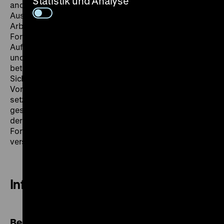
Statistik und Analyse
andererseits auf die Arbeitswelten von Frauen, die
Auswirkungen der Industrie auf die Umwelt und auf
Arbeitskämpfe gerichtet. Die präsentierten
Fortschrittsversprechen von der Nachkriegs- und
Aufbauzeit bis zu heutigen Diskussionen um soziale
und ökologische Gerechtigkeit werden gemeinsam
betrachtet. Erfahrungsberichte und Perspektiven aus
Sicht der Zeitzeugin oder des Zeitzeugen ergänzen die
Vorstellung der ausgewählten Ausstellungobjekte und
setzen beide in den Kontext aktueller politischer und
gesellschaftlicher Debatten. Diese „Doppelbelichtung“
der Fotografien thematisiert die Frage, welche
Fortschrittsinszenierungen in den Darstellungen
versprochen werden, und wie die Realität aussah.
Informationen
Besucherservice