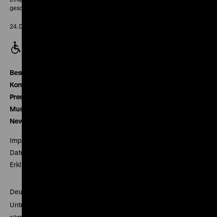
geschlossen
24. Dezember geschlossen
Besucherservice
Kontakt
Presse
Museumsverein
Newsletter
Impressum
Datenschutz
Erklärung digitale Barrierefreiheit
Deutsches Historisches Museum
Unter den Linden 2