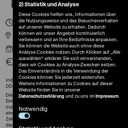
2) Statistik und Analyse
Diese Cookies helfen uns, Informationen über
die Nutzungsweise und das Besucherverhalten
Donnerstag, 13. April 2023, 18.00
-
19.30 Uhr
auf unserer Website zu erhalten. Dadurch
können wir unser Angebot kontinuierlich
Pei-Bau
verbessern und an Ihre Bedürfnisse anpassen.
Sie können die Website auch ohne diese
Erwachsene
Analyse Cookies nutzen. Durch Klicken auf „Alle
auswählen“ erklären Sie sich einverstanden,
kostenfrei, zzgl. Eintritt
dass wir Cookies zu Analyse-Zwecken setzen.
Das Einverständnis in die Verwendung der
Cookies können Sie jederzeit widerrufen.
Industrie und Umwelt mit Carlo Jordan, Ehemaliger
Weitere Informationen zu Cookies auf dieser
DDR-Bürgerrechtler, Umweltschützer und Politiker
Website finden Sie in unserer
Die Themenführungen „Doppelt belichtet“ bieten
Datenschutzerklärung
und zu uns im
Impressum
.
Einblicke in die Arbeitswelten der dargestellten
Industriesparten sowie deren Auswirkungen. Bei
Notwendig
einem dialogischen Rundgang mit Zeitzeuginnen und
Zeitzeugen wird der Fokus einerseits auf die
dargestellte Arbeitswelt in der Industriefotografie und