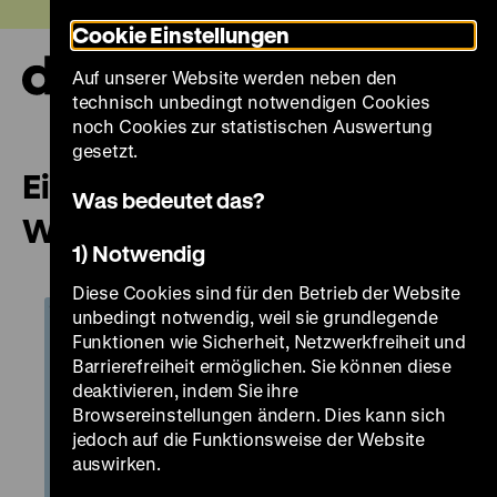
Direkt
Heute +
Cookie Einstellungen
zum
Seiteninhalt
Auf unserer Website werden neben den
springen
Navi
technisch unbedingt notwendigen Cookies
auf-
und
noch Cookies zur statistischen Auswertung
zuk
gesetzt.
Eine Forschungsreise in die
Was bedeutet das?
Welt vor 300 Jahren
1) Notwendig
Diese Cookies sind für den Betrieb der Website
unbedingt notwendig, weil sie grundlegende
Funktionen wie Sicherheit, Netzwerkfreiheit und
Barrierefreiheit ermöglichen. Sie können diese
deaktivieren, indem Sie ihre
Browsereinstellungen ändern. Dies kann sich
jedoch auf die Funktionsweise der Website
auswirken.