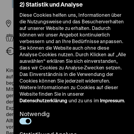
2) Statistik und Analyse
Diese Cookies helfen uns, Informationen über
die Nutzungsweise und das Besucherverhalten
Pei-Bau
auf unserer Website zu erhalten. Dadurch
können wir unser Angebot kontinuierlich
ab 8 Jahren
verbessern und an Ihre Bedürfnisse anpassen.
Sie können die Website auch ohne diese
Eintritt frei
Analyse Cookies nutzen. Durch Klicken auf „Alle
auswählen“ erklären Sie sich einverstanden,
dass wir Cookies zu Analyse-Zwecken setzen.
Kinder zwischen 8 und 12 Jahren sind eingeladen, sich
Das Einverständnis in die Verwendung der
auf eine
Forschungsreise in die Welt vor 300 Jahren
zu
Cookies können Sie jederzeit widerrufen.
begeben. Kommt mit uns auf eine Reise voller Staunen!
Weitere Informationen zu Cookies auf dieser
Mit Neugier und Fantasie kann durch die Ausstellung
Website finden Sie in unserer
gereist und Geschichten angehört werden, die hinter
Datenschutzerklärung
und zu uns im
Impressum
.
den Objekten stecken. Gemeinsam erforschen wir
Experimente, Zeichnungen und spannende Dinge aus
Notwendig
der Geschichte. Beeindruckende Kleider und
Alltagsgegenstände verraten etwas über das Leben
vor 300 Jahren. Mit vielen interaktiven Elementen,
Beschreibungen und Aufgaben für alle Sinne gibt es