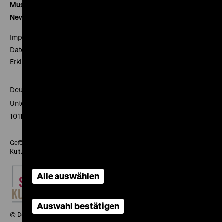
Museumsverein
Newsletter
Impressum
Datenschutz
Erklärung digitale Barrierefreiheit
Deutsches Historisches Museum
Unter den Linden 2
10117 Berlin
Gefördert mit Mitteln des Beauftragten der Bundesregierung für
Kultur und Medien
Alle auswählen
Auswahl bestätigen
© Deutsches Historisches Museum, 2026