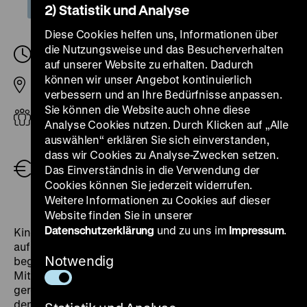
2) Statistik und Analyse
Diese Cookies helfen uns, Informationen über
die Nutzungsweise und das Besucherverhalten
Sonntag, 15. Dezember 2024, 14.00
-
15.45 Uhr
auf unserer Website zu erhalten. Dadurch
können wir unser Angebot kontinuierlich
Pei-Bau
verbessern und an Ihre Bedürfnisse anpassen.
Sie können die Website auch ohne diese
ab 8 Jahren
Analyse Cookies nutzen. Durch Klicken auf „Alle
auswählen“ erklären Sie sich einverstanden,
Öffentliche Führung (zzgl. Eintritt)
3,00 €
,
dass wir Cookies zu Analyse-Zwecken setzen.
Familienkarte (Eintritt und Führung für 2
Das Einverständnis in die Verwendung der
Erwachsene und max. 3 Kinder)
18,00 €
,
Cookies können Sie jederzeit widerrufen.
Eintritt bis 18 Jahre frei
Weitere Informationen zu Cookies auf dieser
Website finden Sie in unserer
Datenschutzerklärung
und zu uns im
Impressum
.
Kinder zwischen 8 und 12 Jahren sind eingeladen, sich
auf eine
Forschungsreise in die Welt vor 300 Jahren
zu
Notwendig
begeben. Kommt mit uns auf eine Reise voller Staunen!
Mit Neugier und Fantasie kann durch die Ausstellung
gereist und Geschichten angehört werden, die hinter
den Objekten stecken. Gemeinsam erforschen wir