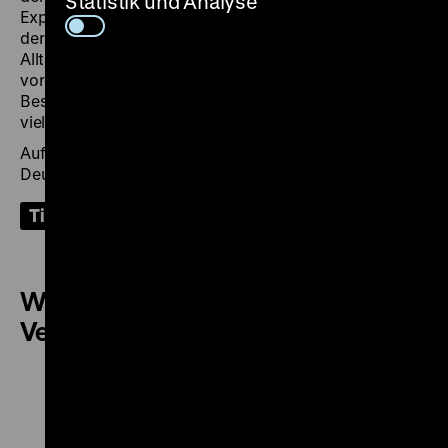
Statistik und Analyse
Experimente, Zeichnungen und spannende Dinge aus
der Geschichte. Beeindruckende Kleider und
Alltagsgegenstände verraten etwas über das Leben
vor 300 Jahren. Mit vielen interaktiven Elementen,
Beschreibungen und Aufgaben für alle Sinne gibt es
vielfältige Möglichkeiten, die Ausstellung zu erleben.
Auf Wunsch ist die Führung mit Übersetzung in
Deutsche Gebärdensprache buchbar.
Tickets
Weitere Termine dieser
Veranstaltung