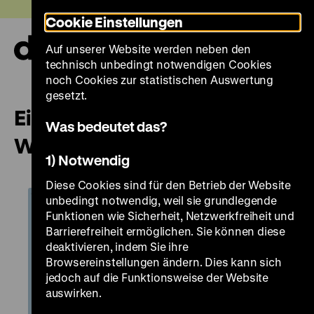
Direkt
Heute +
Cookie Einstellungen
zum
Seiteninhalt
Auf unserer Website werden neben den
springen
Navi
technisch unbedingt notwendigen Cookies
auf-
und
noch Cookies zur statistischen Auswertung
zuk
gesetzt.
Eine Forschungsreise in die
Was bedeutet das?
Welt vor 300 Jahren
1) Notwendig
Diese Cookies sind für den Betrieb der Website
unbedingt notwendig, weil sie grundlegende
Funktionen wie Sicherheit, Netzwerkfreiheit und
Barrierefreiheit ermöglichen. Sie können diese
deaktivieren, indem Sie ihre
Browsereinstellungen ändern. Dies kann sich
jedoch auf die Funktionsweise der Website
auswirken.