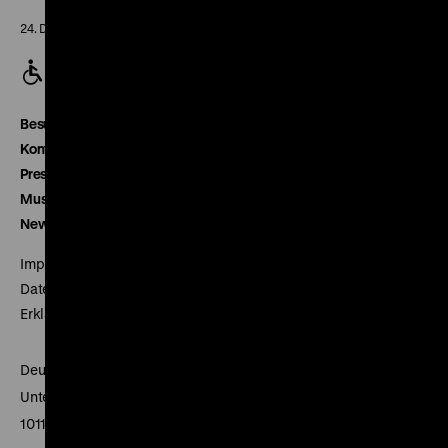
24. Dezember geschlossen
Besucherservice
Kontakt
Presse
Museumsverein
Newsletter
Impressum
Datenschutz
Erklärung digitale Barrierefreiheit
Deutsches Historisches Museum
Unter den Linden 2
10117 Berlin