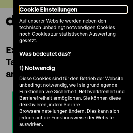
Direkt
Heute +
Cookie Einstellungen
zum
Seiteninhalt
Auf unserer Website werden neben den
springen
Navi
technisch unbedingt notwendigen Cookies
auf-
und
noch Cookies zur statistischen Auswertung
zuk
gesetzt.
Expressführung „Roads not
Was bedeutet das?
Taken. Oder: Es hätte auch
1) Notwendig
anders kommen können”
Diese Cookies sind für den Betrieb der Website
unbedingt notwendig, weil sie grundlegende
Funktionen wie Sicherheit, Netzwerkfreiheit und
Barrierefreiheit ermöglichen. Sie können diese
deaktivieren, indem Sie ihre
Browsereinstellungen ändern. Dies kann sich
jedoch auf die Funktionsweise der Website
auswirken.