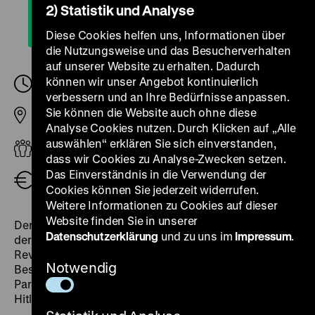
2) Statistik und Analyse
Diese Cookies helfen uns, Informationen über
die Nutzungsweise und das Besucherverhalten
auf unserer Website zu erhalten. Dadurch
können wir unser Angebot kontinuierlich
Samstag, 21. Januar 2023, 11.00
-
11.30 Uhr
verbessern und an Ihre Bedürfnisse anpassen.
Sie können die Website auch ohne diese
Pei-Bau
Analyse Cookies nutzen. Durch Klicken auf „Alle
auswählen“ erklären Sie sich einverstanden,
Erwachsene
dass wir Cookies zu Analyse-Zwecken setzen.
Das Einverständnis in die Verwendung der
Eintritt frei
Cookies können Sie jederzeit widerrufen.
Weitere Informationen zu Cookies auf dieser
Website finden Sie in unserer
Der Rundgang thematisiert drei ausgewählte Zäsuren
Datenschutzerklärung
und zu uns im
Impressum
.
der deutschen Geschichte. Von der Friedlichen
Revolution in der DDR ausgehend begeben sich die
Notwendig
Besucherinnen und Besucher rückwärts auf einen
Parcours über das gescheiterte Attentat auf Adolf
Hitler 1944 bis zu den Revolutionsereignissen 1848.