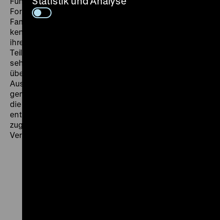
Statistik und Analyse
Führung mit kreativen Mitmachformaten und
Forschungsaufgaben lädt Kinder mit und ohne ihre
Familien ein, unterschiedliche Sammlungsstücke
kennenzulernen, ihre Materialität zu begreifen und
ihren Weg ins Zeughaus zu verfolgen. Die
Teilnehmenden begeben sich in die Welt der Ritter,
sehen Zeugnisse von Reisenden, hören die Erzählung
über ein Zimmer und können über weitere
Ausstellungsstücke staunen. Am Ende des
gemeinsamen Rundganges wird die Frage erörtert, wie
die Sammlung von knapp einer Million Objekten
entstanden ist, und welche Idee der Arbeit in Museen
zugrunde liegt: Sammeln, Bewahren, Erforschen und
Vermitteln.
Zu
Zu
Zu
Zu
Zu
unserer
unserer
unserer
unserer
unser