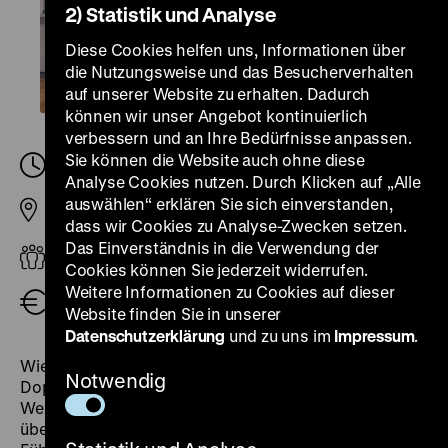
2) Statistik und Analyse
Diese Cookies helfen uns, Informationen über
die Nutzungsweise und das Besucherverhalten
auf unserer Website zu erhalten. Dadurch
können wir unser Angebot kontinuierlich
verbessern und an Ihre Bedürfnisse anpassen.
Sie können die Website auch ohne diese
Sonntag, 17. Mai 2026, 14.00
-
15.30 Uhr
Analyse Cookies nutzen. Durch Klicken auf „Alle
auswählen“ erklären Sie sich einverstanden,
Pei-Bau
dass wir Cookies zu Analyse-Zwecken setzen.
Das Einverständnis in die Verwendung der
ab 8 Jahren
Cookies können Sie jederzeit widerrufen.
Weitere Informationen zu Cookies auf dieser
Eintritt frei
Website finden Sie in unserer
Datenschutzerklärung
und zu uns im
Impressum
.
Wie kommen ein Ritterhelm oder ein IKEA-
Notwendig
Doppelstockbett ins Deutsche Historische Museum?
Welche Geschichte erzählen diese und andere Objekte
über Menschen, die sie benutzten? Die interaktive