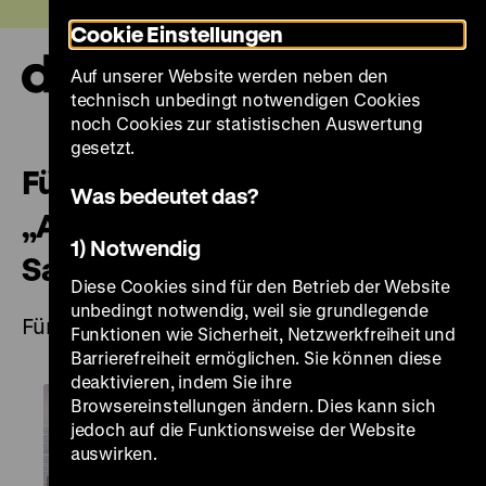
Direkt
Heute +
Cookie Einstellungen
zum
Seiteninhalt
Auf unserer Website werden neben den
springen
Navi
technisch unbedingt notwendigen Cookies
auf-
und
noch Cookies zur statistischen Auswertung
zuk
gesetzt.
Führung für Kinder und Familien
Was bedeutet das?
„Alles altes Zeug? Suchen,
1) Notwendig
Sammeln, Forschen”
Diese Cookies sind für den Betrieb der Website
unbedingt notwendig, weil sie grundlegende
Für Kinder ab 8 Jahren
Funktionen wie Sicherheit, Netzwerkfreiheit und
Barrierefreiheit ermöglichen. Sie können diese
deaktivieren, indem Sie ihre
Browsereinstellungen ändern. Dies kann sich
jedoch auf die Funktionsweise der Website
auswirken.