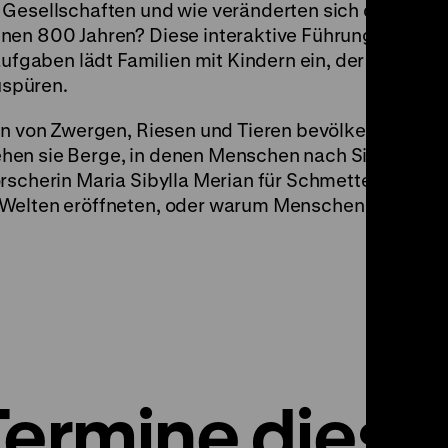
 Gesellschaften und wie veränderten sich die
nen 800 Jahren? Diese interaktive Führung mit krea
gaben lädt Familien mit Kindern ein, der Beziehu
spüren.
in von Zwergen, Riesen und Tieren bevölkerte
en sie Berge, in denen Menschen nach Silber such
rscherin Maria Sibylla Merian für Schmetterlinge k
 Welten eröffneten, oder warum Menschen Moos aß
Termine diese