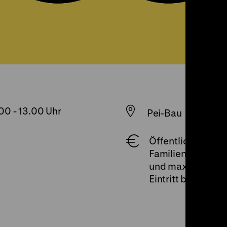
.00
-
13.00 Uhr
Pei-Bau
Öffentliche Führun
Familienkarte (Ei
und max. 3 Kinde
Eintritt bis 18 Jahr