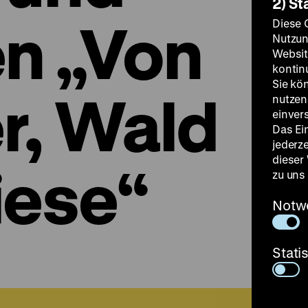
2) St
en „Von
Diese 
Nutzun
Websit
kontin
Sie kö
r, Wald
nutzen.
einver
Das Ei
jederz
dieser
iese“
zu uns
Notw
Stati