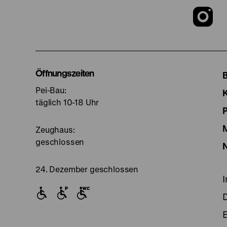
Z
u
I
Öffnungszeiten
Pei-Bau:
S
täglich 10-18 Uhr
Zeughaus:
geschlossen
24. Dezember geschlossen
E