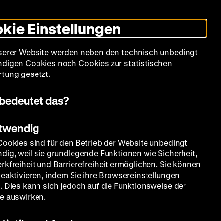
Informationen
Informationen
Suche
Heute +
Deutsch
Englisch
Zeughauskino
Dunklen
De
En
zum
zum
Modus
kie Einstellungen
Deutschen
Deutschen
umschalten
Historischen
Historischen
mm
Sammlung
Bildung
Museum
Museum
Museum
serer Website werden neben den technisch unbedingt
in
in
digen Cookies noch Cookies zur statistischen
Deutscher
Leichter
tung gesetzt.
Gebärdensprache
Sprache
bedeutet das?
otwendig
Cookies sind für den Betrieb der Website unbedingt
dig, weil sie grundlegende Funktionen wie Sicherheit,
rkfreiheit und Barrierefreiheit ermöglichen. Sie können
deaktivieren, indem Sie ihre Browsereinstellungen
. Dies kann sich jedoch auf die Funktionsweise der
e auswirken.