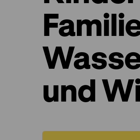
Famili
Wasse
und W