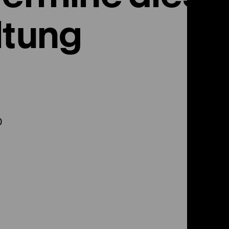
ltung
0