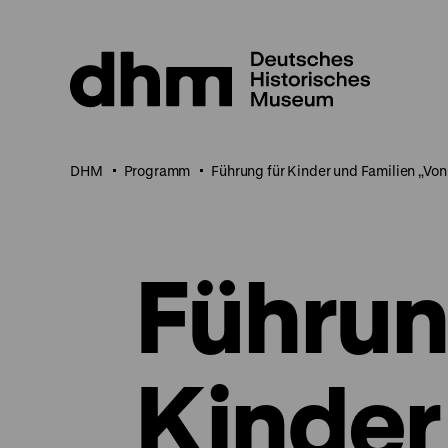
Direkt
zum
Seiteninhalt
springen
DHM
Programm
Führung für Kinder und Familien „Vo
Führun
Kinder