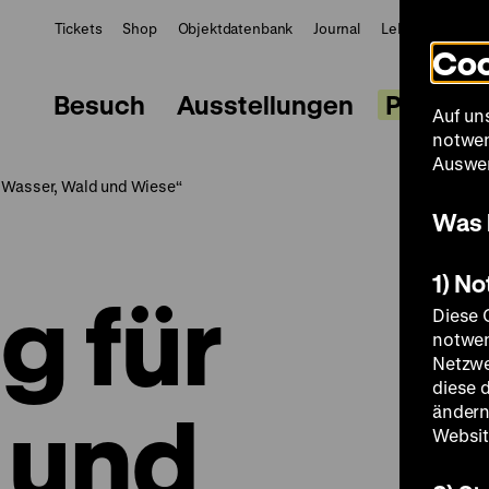
Tickets
Shop
Objektdatenbank
Journal
LeMO
ZWBE
Coo
Besuch
Ausstellungen
Progra
Auf un
notwen
Auswer
n Wasser, Wald und Wiese“
Was 
1) N
g für
Diese 
notwen
Netzwe
diese 
 und
ändern
Websit