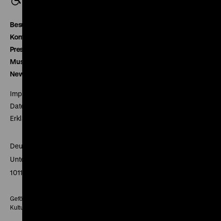
Besucherservice
Kontakt
Presse
Museumsverein
Newsletter
Impressum
Datenschutz
Erklärung digitale Barrierefreiheit
Deutsches Historisches Museum
Unter den Linden 2
10117 Berlin
Gefördert mit Mitteln des Beauftragten der Bundesregierung für
Kultur und Medien