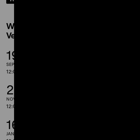
Weitere Termine dieser
Veranstaltung
19.
17.
SEPTEMBER
OKTOBER
12:00
-
13:00
12:00
-
13:00
21.
19.
NOVEMBER
DEZEMBER
12:00
-
13:00
12:00
-
13:00
16.
JANUAR