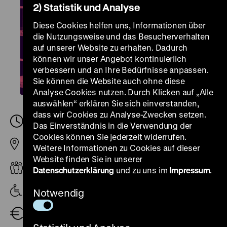
2) Statistik und Analyse
Diese Cookies helfen uns, Informationen über
die Nutzungsweise und das Besucherverhalten
auf unserer Website zu erhalten. Dadurch
können wir unser Angebot kontinuierlich
verbessern und an Ihre Bedürfnisse anpassen.
Sie können die Website auch ohne diese
Analyse Cookies nutzen. Durch Klicken auf „Alle
auswählen“ erklären Sie sich einverstanden,
dass wir Cookies zu Analyse-Zwecken setzen.
Samstag, 19. September 2026, 12.00
-
13.00 Uhr
Das Einverständnis in die Verwendung der
Cookies können Sie jederzeit widerrufen.
Pei-Bau
Weitere Informationen zu Cookies auf dieser
Website finden Sie in unserer
Barrierefrei, Erwachsene
Datenschutzerklärung
und zu uns im
Impressum
.
Angebot mit Objektbeschreibung
Notwendig
Öffentliche Führung (zzgl. Eintritt)
3,00 €