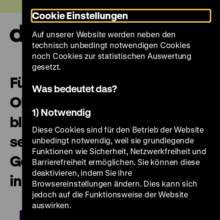
Direkt
Heute +
Cookie Einstellungen
zum
Seiteninhalt
Auf unserer Website werden neben den
springen
Navi
technisch unbedingt notwendigen Cookies
auf-
und
noch Cookies zur statistischen Auswertung
zuk
gesetzt.
Führung mit
Was bedeutet das?
Objektbeschreibungen für
1) Notwendig
blinde, sehbehinderte und
Diese Cookies sind für den Betrieb der Website
sehende Personen „Objekte.
unbedingt notwendig, weil sie grundlegende
Funktionen wie Sicherheit, Netzwerkfreiheit und
Geschichte. Geschichten. Blick
Barrierefreiheit ermöglichen. Sie können diese
deaktivieren, indem Sie ihre
in die Sammlung”
Browsereinstellungen ändern. Dies kann sich
jedoch auf die Funktionsweise der Website
auswirken.