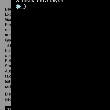
Statistik und Analyse
Die Führungen mit detaillierten Beschreibungen der
Exponate und Räume stellen einerseits die Architektur,
Gestaltung, Farbgebung sowie andererseits das
Konzept und Narrativ der Ausstellung vor. Dabei wird
die gewachsene Sammlung des Museums anhand von
ausgewählten Exponaten von ihren Anfängen bis zur
Gegenwart vorgestellt. In den Laufweg integrierte
Tastobjekte wie eine Hundsgugel nach dem
historischen Vorbild eines Helms aus der Sammlung
des Prinzen Carl von Preußen, ein Straußenei mit
Relief, eine Steckkarte und andere multisensorische
Stationen tragen zur Begreifbarkeit der
Ausstellungsinhalte mit mehreren Sinnen bei. Ein
taktiler Grundrissplan und ein taktiles Bodenleitsystem
leiten durch die Räume und ermöglichen eine
selbstständige Teilnahme an der Führung.
Die Führung kann auch von Gruppen und Schulklassen
gebucht werden.
Tickets