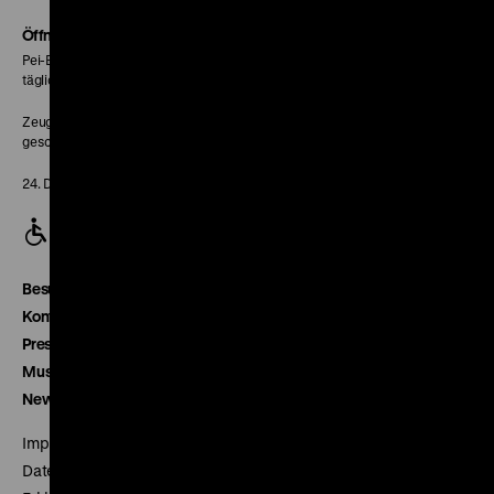
Soundcloud
Seite
Öffnungszeiten
Pei-Bau:
täglich 10-18 Uhr
Zeughaus:
geschlossen
24. Dezember geschlossen
Besucherservice
Kontakt
Presse
Museumsverein
Newsletter
Impressum
Datenschutz