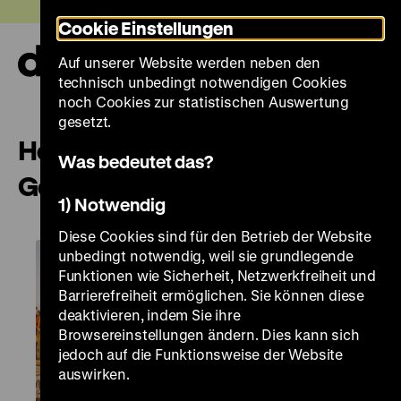
Direkt
Heute +
Cookie Einstellungen
zum
Seiteninhalt
Auf unserer Website werden neben den
springen
Navi
technisch unbedingt notwendigen Cookies
auf-
und
noch Cookies zur statistischen Auswertung
zuk
gesetzt.
Herbst ’89 - Kurzführung mit
Was bedeutet das?
Gespräch
1) Notwendig
Diese Cookies sind für den Betrieb der Website
unbedingt notwendig, weil sie grundlegende
Funktionen wie Sicherheit, Netzwerkfreiheit und
Barrierefreiheit ermöglichen. Sie können diese
deaktivieren, indem Sie ihre
Browsereinstellungen ändern. Dies kann sich
jedoch auf die Funktionsweise der Website
auswirken.