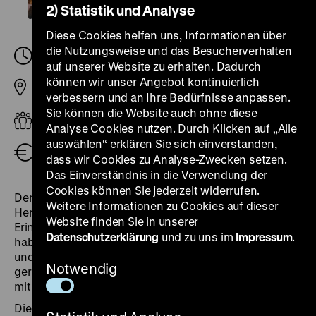
2) Statistik und Analyse
Diese Cookies helfen uns, Informationen über
die Nutzungsweise und das Besucherverhalten
Sonntag, 03. November 2024, 12.15
-
13.15 Uhr
auf unserer Website zu erhalten. Dadurch
können wir unser Angebot kontinuierlich
Pei-Bau
verbessern und an Ihre Bedürfnisse anpassen.
Sie können die Website auch ohne diese
Erwachsene
Analyse Cookies nutzen. Durch Klicken auf „Alle
auswählen“ erklären Sie sich einverstanden,
Eintritt frei
dass wir Cookies zu Analyse-Zwecken setzen.
Das Einverständnis in die Verwendung der
Cookies können Sie jederzeit widerrufen.
Den Mauerfall und die einschneidenden Ereignisse im
Weitere Informationen zu Cookies auf dieser
Herbst '89 haben viele Menschen in persönlicher
Website finden Sie in unserer
Erinnerung. Wo waren Sie am 9. November 1989? Wie
Datenschutzerklärung
und zu uns im
Impressum
.
haben Sie diesen Tag und die Wochen davor erlebt
und verfolgt? Was würden Sie von Zeitzeug*innen
Notwendig
gerne erfahren, wenn Sie als jüngerer Mensch nicht
mit dabei waren?
Die Kurzführung durch „Roads not Taken. Oder: Es