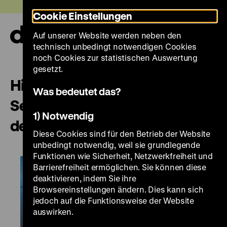
Direkt
Heute +
Cookie Einstellungen
zum
Seiteninhalt
Auf unserer Website werden neben den
springen
Navi
technisch unbedingt notwendigen Cookies
auf-
und
noch Cookies zur statistischen Auswertung
zuk
gesetzt.
Hintergrundgespräch zum
Was bedeutet das?
Serious Game „Herbst 89 – Auf
1) Notwendig
den Straßen von Leipzig“
Diese Cookies sind für den Betrieb der Website
unbedingt notwendig, weil sie grundlegende
Funktionen wie Sicherheit, Netzwerkfreiheit und
Barrierefreiheit ermöglichen. Sie können diese
deaktivieren, indem Sie ihre
Browsereinstellungen ändern. Dies kann sich
jedoch auf die Funktionsweise der Website
auswirken.