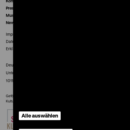
Kontakt
Presse
Museumsverein
Newsletter
Impressum
Datenschutz
Erklärung digitale Barrierefreiheit
Deutsches Historisches Museum
Unter den Linden 2
10117 Berlin
Gefördert mit Mitteln des Beauftragten der Bundesregierung für
Kultur und Medien
Alle auswählen