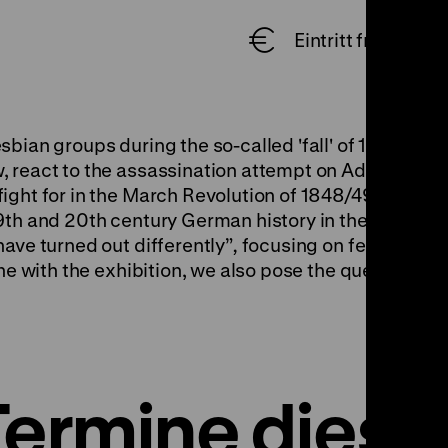
Eintritt frei
sbian groups during the so-called 'fall' of 1989? Ho
 react to the assassination attempt on Adolf Hitler 
ight for in the March Revolution of 1848/49? The t
9th and 20th century German history in the exhibiti
ave turned out differently”
,
focusing on feminist an
ine with the exhibition, we also pose the question: c
Termine diese