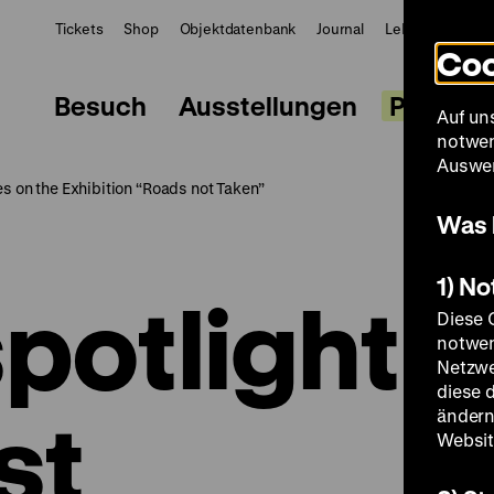
Tickets
Shop
Objektdatenbank
Journal
LeMO
ZWBE
Coo
Besuch
Ausstellungen
Progra
Auf un
notwen
Auswer
es on the Exhibition “Roads not Taken”
Was 
1) N
spotlight.
Diese 
notwen
Netzwe
diese 
st
ändern
Websit