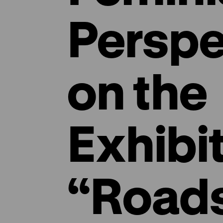
Perspe
on the
Exhibi
“Roads