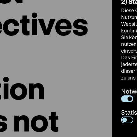
2) St
ctives
Diese 
Nutzun
Websit
kontin
Sie kö
nutzen.
einver
Das Ei
jederz
dieser
tion
zu uns
Notw
 not
Stati