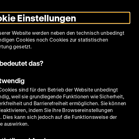
Informationen
Informationen
Suche
Heute +
Deutsch
Englisch
Zeughauskino
Dunklen
De
En
zum
zum
Modus
kie Einstellungen
Deutschen
Deutschen
umschalten
Historischen
Historischen
mm
Sammlung
Bildung
Museum
Museum
Museum
serer Website werden neben den technisch unbedingt
in
in
digen Cookies noch Cookies zur statistischen
Deutscher
Leichter
tung gesetzt.
Gebärdensprache
Sprache
bedeutet das?
otwendig
Cookies sind für den Betrieb der Website unbedingt
dig, weil sie grundlegende Funktionen wie Sicherheit,
rkfreiheit und Barrierefreiheit ermöglichen. Sie können
deaktivieren, indem Sie ihre Browsereinstellungen
. Dies kann sich jedoch auf die Funktionsweise der
e auswirken.