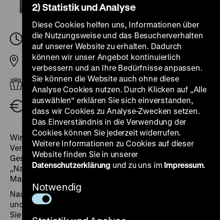
2) Statistik und Analyse
Diese Cookies helfen uns, Informationen über
die Nutzungsweise und das Besucherverhalten
Mittwoch, 24. Juni 2026, 16.00
-
17.30 Uhr
auf unserer Website zu erhalten. Dadurch
können wir unser Angebot kontinuierlich
Pei-Bau
verbessern und an Ihre Bedürfnisse anpassen.
Sie können die Website auch ohne diese
Lehrkräfte
Analyse Cookies nutzen. Durch Klicken auf „Alle
auswählen“ erklären Sie sich einverstanden,
Eintritt frei
dass wir Cookies zu Analyse-Zwecken setzen.
Das Einverständnis in die Verwendung der
Cookies können Sie jederzeit widerrufen.
Wir laden Sie herzlich zur Vorstellung unserer
Weitere Informationen zu Cookies auf dieser
Vermittlungsangebote in den Ausstellungen „Objekte.
Website finden Sie in unserer
Geschichte. Geschichten. Blick in die Sammlung” und
Datenschutzerklärung
und zu uns im
Impressum
.
„Natur und deutsche Geschichte. Glaube – Biologie –
Macht” ein.
Notwendig
Nach der Präsentation der Ausstellungskonzeption
und der Bildungsformate für Schüler*innen erhalten
Sie eine Führung durch die Ausstellung „Objekte.