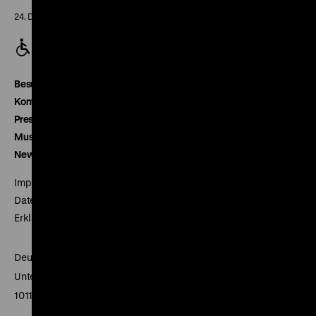
24. Dezember geschlossen
Besucherservice
Kontakt
Presse
Museumsverein
Newsletter
Impressum
Datenschutz
Erklärung digitale Barrierefreiheit
Deutsches Historisches Museum
Unter den Linden 2
10117 Berlin