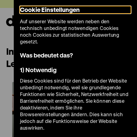
Direkt
Heute +
Cookie Einstellungen
zum
Seiteninhalt
Auf unserer Website werden neben den
springen
Navi
technisch unbedingt notwendigen Cookies
auf-
und
noch Cookies zur statistischen Auswertung
zuk
gesetzt.
Informationsveranstaltung für
Was bedeutet das?
Lehrer*innen
1) Notwendig
Diese Cookies sind für den Betrieb der Website
unbedingt notwendig, weil sie grundlegende
Funktionen wie Sicherheit, Netzwerkfreiheit und
Barrierefreiheit ermöglichen. Sie können diese
deaktivieren, indem Sie ihre
Browsereinstellungen ändern. Dies kann sich
jedoch auf die Funktionsweise der Website
auswirken.