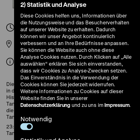
2) Statistik und Analyse
Diese Cookies helfen uns, Informationen über
die Nutzungsweise und das Besucherverhalten
Samstag, 24. August 2024, 23.00 Uhr
-
Sonntag,
auf unserer Website zu erhalten. Dadurch
25. August 2024, 02.00 Uhr
können wir unser Angebot kontinuierlich
verbessern und an Ihre Bedürfnisse anpassen.
Pei-Bau
Sie können die Website auch ohne diese
Analyse Cookies nutzen. Durch Klicken auf „Alle
Eintritt mit dem Ticket für die Lange Nacht der
auswählen“ erklären Sie sich einverstanden,
Museen, Kinder bis 12 Jahre haben freien Eintritt
dass wir Cookies zu Analyse-Zwecken setzen.
Das Einverständnis in die Verwendung der
Die Lange Nacht wird länger und macht einen Ausflug
Cookies können Sie jederzeit widerrufen.
in die magische Karibik – Salsa-Nacht im Deutschen
Weitere Informationen zu Cookies auf dieser
Historischen Museum! Wir freuen uns auf alle
Website finden Sie in unserer
Tanzbegeisterten, Leckeres vom Grill, Cocktails und
Datenschutzerklärung
und zu uns im
Impressum
.
die Top Salsa-, & Bachata-Hits inklusive Salsa-
Tanzanleitung.
Notwendig
23:00 Lateinamerikanische Salsa & Bachata
Tanzshow