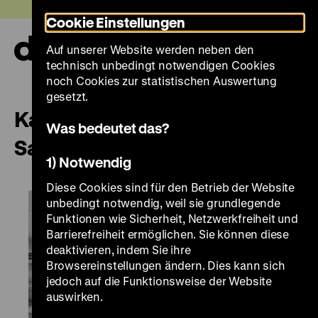
Direkt
Heute +
Cookie Einstellungen
zum
Seiteninhalt
Auf unserer Website werden neben den
springen
Navi
technisch unbedingt notwendigen Cookies
auf-
und
noch Cookies zur statistischen Auswertung
zuk
gesetzt.
Karibik an der Spree – Secret
Was bedeutet das?
Salsa Party
1) Notwendig
Diese Cookies sind für den Betrieb der Website
unbedingt notwendig, weil sie grundlegende
Funktionen wie Sicherheit, Netzwerkfreiheit und
Barrierefreiheit ermöglichen. Sie können diese
deaktivieren, indem Sie ihre
Browsereinstellungen ändern. Dies kann sich
jedoch auf die Funktionsweise der Website
auswirken.