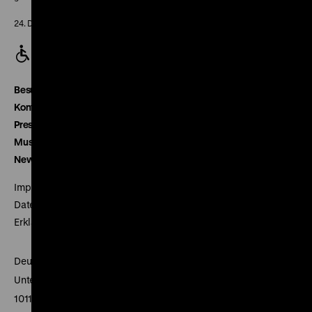
24. Dezember geschlossen
Besucherservice
Kontakt
Presse
Museumsverein
Newsletter
Impressum
Datenschutz
Erklärung digitale Barrierefreiheit
Deutsches Historisches Museum
Unter den Linden 2
10117 Berlin