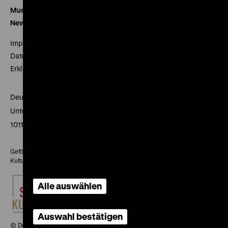
Museumsverein
Newsletter
Impressum
Datenschutz
Erklärung digitale Barrierefreiheit
Deutsches Historisches Museum
Unter den Linden 2
10117 Berlin
Gefördert mit Mitteln des Beauftragten der Bundesregierung für
Kultur und Medien
Alle auswählen
Auswahl bestätigen
© Deutsches Historisches Museum, 2026