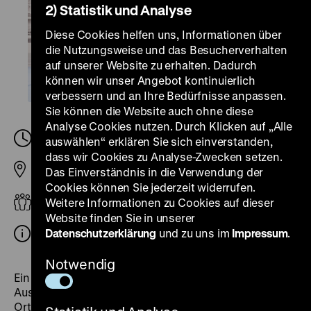
2) Statistik und Analyse
Diese Cookies helfen uns, Informationen über
die Nutzungsweise und das Besucherverhalten
auf unserer Website zu erhalten. Dadurch
können wir unser Angebot kontinuierlich
verbessern und an Ihre Bedürfnisse anpassen.
Sie können die Website auch ohne diese
Analyse Cookies nutzen. Durch Klicken auf „Alle
Samstag, 30. August 2025, 20.00
-
20.30 Uhr
auswählen“ erklären Sie sich einverstanden,
dass wir Cookies zu Analyse-Zwecken setzen.
Das Einverständnis in die Verwendung der
Pei-Bau
Cookies können Sie jederzeit widerrufen.
Erwachsene
Weitere Informationen zu Cookies auf dieser
Website finden Sie in unserer
Datenschutzerklärung
und zu uns im
Impressum
.
Ticket zur Langen Nacht der Museen Berlin
Notwendig
Ein dialogischer Rundgang führt durch alle
Ausstellungsräume, die sich am Beispiel von sechs
Orten mit frühen Erinnerungen an den Holocaust und