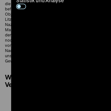
Statistik und Analyse
die nationalsozialistische Besatzungszeit in Europa
befassen. Es werden den Besuchenden verschiedene
Objekte wie ein Teppich aus dem Ghetto
Litzmannstadt, Plakate aus der „Gedenkstätte der
Nazibarbarei“ in Liberec, eine Madonnenfigur vom
Massaker aus Oradour-sur-Glane oder Fotografien aus
dem KZ Bergen-Belsen vorgestellt. Anhand dieser und
noch weiterer Exponate sollen die nationalen Narrative
von Opferschaft und Heldentum der unmittelbaren
Nachkriegszeit sichtbar werden, die zum Teil bis heute
unseren Blick auf die Zeit der nationalsozialistischen
Gewaltherrschaft prägen.
Weitere Termine dieser
Veranstaltung