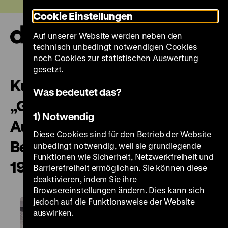
Direkt
Heute +
Cookie Einstellungen
zum
Seiteninhalt
Auf unserer Website werden neben den
springen
Navi
technisch unbedingt notwendigen Cookies
auf-
und
noch Cookies zur statistischen Auswertung
zuk
gesetzt.
Kurzführung in der Ausstellung
Was bedeutet das?
„Gewalt ausstellen: Erste
1) Notwendig
Ausstellungen zur NS-
Diese Cookies sind für den Betrieb der Website
Besatzung in Europa, 1945-
unbedingt notwendig, weil sie grundlegende
Funktionen wie Sicherheit, Netzwerkfreiheit und
1948“
Barrierefreiheit ermöglichen. Sie können diese
deaktivieren, indem Sie ihre
Browsereinstellungen ändern. Dies kann sich
jedoch auf die Funktionsweise der Website
auswirken.