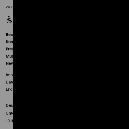
24. Dezember geschlossen
Besucherservice
Kontakt
Presse
Museumsverein
Newsletter
Impressum
Datenschutz
Erklärung digitale Barrierefreiheit
Deutsches Historisches Museum
Unter den Linden 2
10117 Berlin