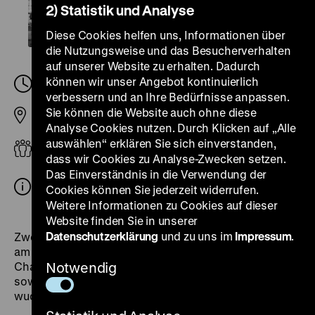
2) Statistik und Analyse
Diese Cookies helfen uns, Informationen über
die Nutzungsweise und das Besucherverhalten
auf unserer Website zu erhalten. Dadurch
können wir unser Angebot kontinuierlich
Samstag, 24. August 2024, 18.15
-
18.30 Uhr
verbessern und an Ihre Bedürfnisse anpassen.
Sie können die Website auch ohne diese
Pei-Bau
Analyse Cookies nutzen. Durch Klicken auf „Alle
auswählen“ erklären Sie sich einverstanden,
Erwachsene
dass wir Cookies zu Analyse-Zwecken setzen.
Das Einverständnis in die Verwendung der
Eintritt mit dem Ticket zur Langen Nacht der
Cookies können Sie jederzeit widerrufen.
Museen
Weitere Informationen zu Cookies auf dieser
Website finden Sie in unserer
Datenschutzerklärung
und zu uns im
Impressum
.
Zwei Monate nach dem Bau der Berliner Mauer kam es
am 27. Oktober 1961 zu einer Krise am Checkpoint
Charly. 16 Stunden standen sich amerikanische und
Notwendig
sowjetische Panzer direkt gegenüber. In Ost und West
wuchs die Angst vor einem atomaren Krieg.