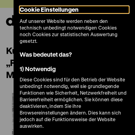
Direkt
Heute +
Cookie Einstellungen
zum
Seiteninhalt
Auf unserer Website werden neben den
springen
Navi
technisch unbedingt notwendigen Cookies
auf-
und
noch Cookies zur statistischen Auswertung
zuk
gesetzt.
Kurzführung in der Ausstellung
Was bedeutet das?
„Roads not Taken” | Furcht:
1) Notwendig
Mauerbau
Diese Cookies sind für den Betrieb der Website
unbedingt notwendig, weil sie grundlegende
Funktionen wie Sicherheit, Netzwerkfreiheit und
Barrierefreiheit ermöglichen. Sie können diese
deaktivieren, indem Sie ihre
Browsereinstellungen ändern. Dies kann sich
jedoch auf die Funktionsweise der Website
auswirken.