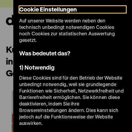
Direkt
Heute +
Cookie Einstellungen
zum
Seiteninhalt
Auf unserer Website werden neben den
springen
Navi
technisch unbedingt notwendigen Cookies
auf-
und
noch Cookies zur statistischen Auswertung
zuk
gesetzt.
Kurzführung „Roads not Taken
Was bedeutet das?
in der deutsch-deutschen
1) Notwendig
Geschichte: 1989-1961-1952“
Diese Cookies sind für den Betrieb der Website
unbedingt notwendig, weil sie grundlegende
Funktionen wie Sicherheit, Netzwerkfreiheit und
Barrierefreiheit ermöglichen. Sie können diese
deaktivieren, indem Sie ihre
Browsereinstellungen ändern. Dies kann sich
jedoch auf die Funktionsweise der Website
auswirken.