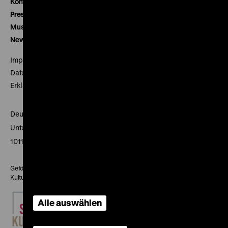
Kontakt
Presse
Museumsverein
Newsletter
Impressum
Datenschutz
Erklärung digitale Barrierefreiheit
Deutsches Historisches Museum
Unter den Linden 2
10117 Berlin
Gefördert mit Mitteln des Beauftragten der Bundesregierung für
Kultur und Medien
Alle auswählen