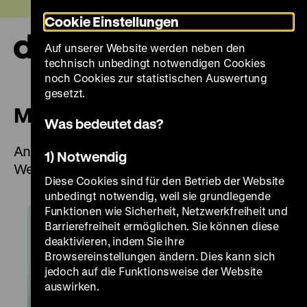
Direkt
Heute +
Cookie Einstellungen
zum
Seiteninhalt
Auf unserer Website werden neben den
springen
Navi
technisch unbedingt notwendigen Cookies
auf-
und
noch Cookies zur statistischen Auswertung
zuk
gesetzt.
Multaka: Treffpunkt Museum
Was bedeutet das?
Angebot für Kinder in Arabisch und Farsi im
1) Notwendig
Wechsel
Diese Cookies sind für den Betrieb der Website
unbedingt notwendig, weil sie grundlegende
Funktionen wie Sicherheit, Netzwerkfreiheit und
Barrierefreiheit ermöglichen. Sie können diese
deaktivieren, indem Sie ihre
Browsereinstellungen ändern. Dies kann sich
jedoch auf die Funktionsweise der Website
auswirken.