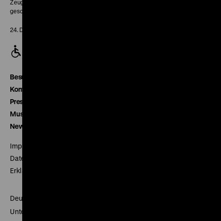
Zeughaus:
geschlossen
24. Dezember geschlossen
Besucherservice
Kontakt
Presse
Museumsverein
Newsletter
Impressum
Datenschutz
Erklärung digitale Barrierefreiheit
Deutsches Historisches Museum
Unter den Linden 2