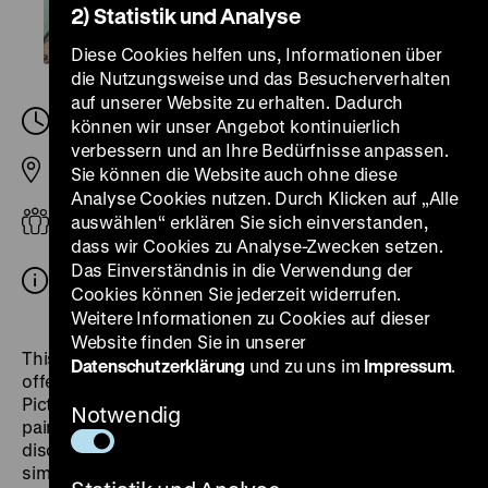
2) Statistik und Analyse
Diese Cookies helfen uns, Informationen über
die Nutzungsweise und das Besucherverhalten
auf unserer Website zu erhalten. Dadurch
Samstag, 24. August 2024, 18.45
-
19.00 Uhr
können wir unser Angebot kontinuierlich
verbessern und an Ihre Bedürfnisse anpassen.
Sie können die Website auch ohne diese
Pei-Bau
Analyse Cookies nutzen. Durch Klicken auf „Alle
Geflüchtete, Kinder und Familie
auswählen“ erklären Sie sich einverstanden,
dass wir Cookies zu Analyse-Zwecken setzen.
Eintritt mit dem Ticket für die Lange Nacht der
Das Einverständnis in die Verwendung der
Museen, Kinder bis 12 Jahre haben freien Eintritt
Cookies können Sie jederzeit widerrufen.
Weitere Informationen zu Cookies auf dieser
Website finden Sie in unserer
This year at the Long Night of Museums, Multaka will
Datenschutzerklärung
und zu uns im
Impressum
.
offer short tours
in the exhibition “Dive into the
Picture!” Together, we will take a brief look at a
Notwendig
painting from 16th-century Augsburg, Germany, and
discuss social class, trading, food, and nature in a
simple and understandable way for kids. We will also