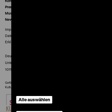
Kontakt
Presse
Museumsverein
Newsletter
Impressum
Datenschutz
Erklärung digitale Barrierefreiheit
Deutsches Historisches Museum
Unter den Linden 2
10117 Berlin
Gefördert mit Mitteln des Beauftragten der Bundesregierung für
Kultur und Medien
Alle auswählen