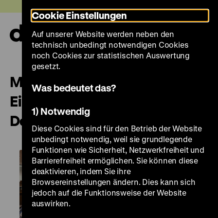
Direkt
Heute +
Cookie Einstellungen
zum
Seiteninhalt
Auf unserer Website werden neben den
springen
Navi
technisch unbedingt notwendigen Cookies
auf-
und
noch Cookies zur statistischen Auswertung
zuk
gesetzt.
Museumsquiz „Wolf Biermann.
Was bedeutet das?
Ein Lyriker und Liedermacher in
1) Notwendig
Deutschland“
Diese Cookies sind für den Betrieb der Website
unbedingt notwendig, weil sie grundlegende
Funktionen wie Sicherheit, Netzwerkfreiheit und
Barrierefreiheit ermöglichen. Sie können diese
deaktivieren, indem Sie ihre
Browsereinstellungen ändern. Dies kann sich
jedoch auf die Funktionsweise der Website
auswirken.