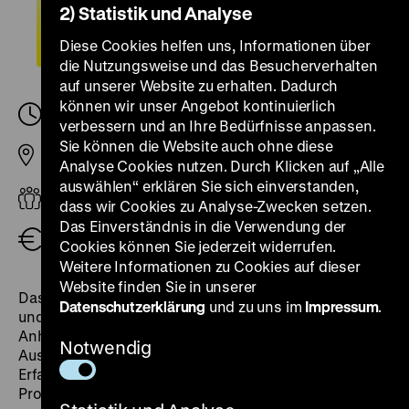
2) Statistik und Analyse
Diese Cookies helfen uns, Informationen über
die Nutzungsweise und das Besucherverhalten
auf unserer Website zu erhalten. Dadurch
können wir unser Angebot kontinuierlich
Freitag, 21. Februar 2025, 09.00
-
19.00 Uhr
verbessern und an Ihre Bedürfnisse anpassen.
Sie können die Website auch ohne diese
Pei-Bau
Analyse Cookies nutzen. Durch Klicken auf „Alle
auswählen“ erklären Sie sich einverstanden,
Erwachsene
dass wir Cookies zu Analyse-Zwecken setzen.
Das Einverständnis in die Verwendung der
Eintritt frei
Cookies können Sie jederzeit widerrufen.
Weitere Informationen zu Cookies auf dieser
Website finden Sie in unserer
Das DHM lädt ein Fachpublikum ein, über die Chancen
Datenschutzerklärung
und zu uns im
Impressum
.
und Herausforderungen von Outreach nachzudenken.
Anhand von Impulsvorträgen und einem
Notwendig
Ausstellungsrundgang werden Strategien und
Erfahrungen aus eigenen und anderen Outreach-
Projekten im In- und Ausland diskutiert.