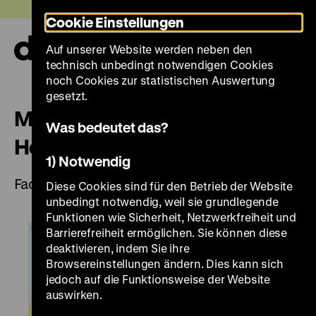
Direkt
Heute +
Cookie Einstellungen
zum
Seiteninhalt
Auf unserer Website werden neben den
springen
Navi
technisch unbedingt notwendigen Cookies
auf-
und
noch Cookies zur statistischen Auswertung
zuk
gesetzt.
Mut zu Outreach! Chancen und
Was bedeutet das?
Herausforderungen für Museen
1) Notwendig
Fachtag
Diese Cookies sind für den Betrieb der Website
unbedingt notwendig, weil sie grundlegende
Funktionen wie Sicherheit, Netzwerkfreiheit und
Barrierefreiheit ermöglichen. Sie können diese
deaktivieren, indem Sie ihre
Browsereinstellungen ändern. Dies kann sich
jedoch auf die Funktionsweise der Website
auswirken.