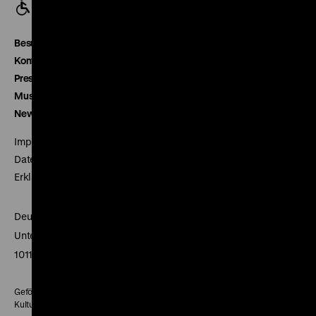
Besucherservice
Kontakt
Presse
Museumsverein
Newsletter
Impressum
Datenschutz
Erklärung digitale Barrierefreiheit
Deutsches Historisches Museum
Unter den Linden 2
10117 Berlin
Gefördert mit Mitteln des Beauftragten der Bundesregierung für
Kultur und Medien