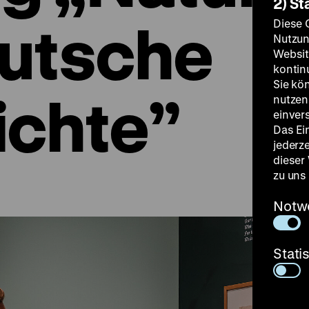
2) St
utsche
Diese 
Nutzun
Websit
kontin
Sie kö
ichte”
nutzen.
einver
Das Ei
jederz
dieser
zu uns
Notw
Stati