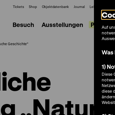
Tickets
Shop
Objektdatenbank
Journal
LeMO
ZWBE
Coo
Besuch
Ausstellungen
Progra
Auf un
notwen
Auswer
tsche Geschichte”
Was 
1) N
liche
Diese 
notwen
Netzwe
diese 
g „Natur
ändern
Websit