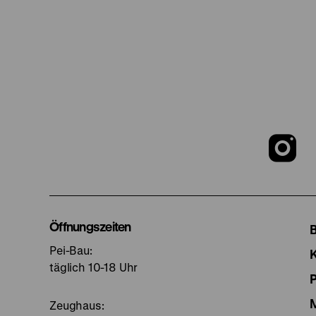
Z
u
I
Öffnungszeiten
Pei-Bau:
S
täglich 10-18 Uhr
Zeughaus: