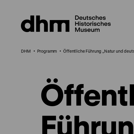
Direkt
zum
Seiteninhalt
springen
DHM
Programm
Öffentliche Führung „Natur und deu
Öffent
Führun