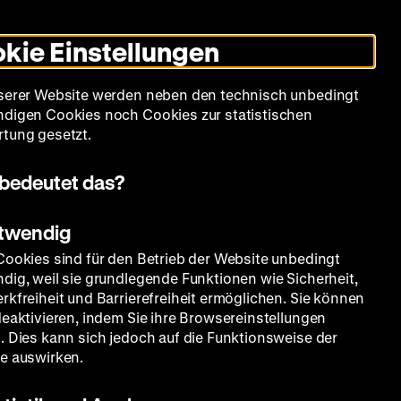
Informationen
Informationen
Suche
Heute +
Deutsch
Englisch
Zeughauskino
Dunklen
De
En
zum
zum
Modus
kie Einstellungen
Deutschen
Deutschen
umschalten
Historischen
Historischen
mm
Sammlung
Bildung
Museum
Museum
Museum
serer Website werden neben den technisch unbedingt
in
in
digen Cookies noch Cookies zur statistischen
Deutscher
Leichter
tung gesetzt.
Gebärdensprache
Sprache
bedeutet das?
otwendig
Cookies sind für den Betrieb der Website unbedingt
dig, weil sie grundlegende Funktionen wie Sicherheit,
rkfreiheit und Barrierefreiheit ermöglichen. Sie können
deaktivieren, indem Sie ihre Browsereinstellungen
. Dies kann sich jedoch auf die Funktionsweise der
e auswirken.