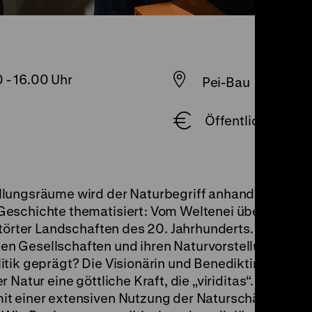
0
-
16.00 Uhr
Pei-Bau
Öffentliche Führun
llungsräume wird der Naturbegriff anhand ausgewä
eschichte thematisiert: Vom Weltenei über den Wol
störter Landschaften des 20. Jahrhunderts. Wie hab
n Gesellschaften und ihren Naturvorstellungen üb
itik geprägt? Die Visionärin und Benediktinernonne
Natur eine göttliche Kraft, die „viriditas“. In der F
it einer extensiven Nutzung der Naturschätze und