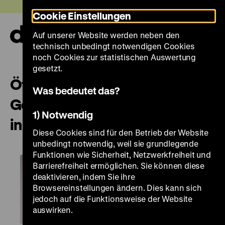
Direkt
Heute +
Cookie Einstellungen
zum
Seiteninhalt
Auf unserer Website werden neben den
springen
Navi
technisch unbedingt notwendigen Cookies
auf-
und
noch Cookies zur statistischen Auswertung
zuk
gesetzt.
Öffentliche Führung „Objekte.
Was bedeutet das?
Geschichte. Geschichten. Blick
1) Notwendig
in die Sammlung“
Diese Cookies sind für den Betrieb der Website
unbedingt notwendig, weil sie grundlegende
Funktionen wie Sicherheit, Netzwerkfreiheit und
Barrierefreiheit ermöglichen. Sie können diese
deaktivieren, indem Sie ihre
Browsereinstellungen ändern. Dies kann sich
jedoch auf die Funktionsweise der Website
auswirken.