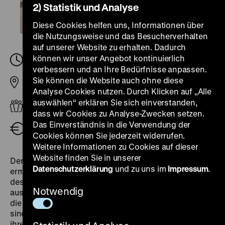
2) Statistik und Analyse
Diese Cookies helfen uns, Informationen über
die Nutzungsweise und das Besucherverhalten
auf unserer Website zu erhalten. Dadurch
können wir unser Angebot kontinuierlich
Sonntag, 17. Mai 2026, 12.00
-
13.00 Uhr
verbessern und an Ihre Bedürfnisse anpassen.
Sie können die Website auch ohne diese
Pei-Bau
Analyse Cookies nutzen. Durch Klicken auf „Alle
auswählen“ erklären Sie sich einverstanden,
Erwachsene
dass wir Cookies zu Analyse-Zwecken setzen.
Das Einverständnis in die Verwendung der
Eintritt frei
Cookies können Sie jederzeit widerrufen.
Weitere Informationen zu Cookies auf dieser
Website finden Sie in unserer
Der Rundgang durch alle Ausstellungsräume
Datenschutzerklärung
und zu uns im
Impressum
.
ermöglicht einen Blick einerseits auf die Sammlung
des Museums und andererseits auf Objektgeschichten
Notwendig
aus unterschiedlichen Epochen: vom Mittelalter bis in
die Gegenwart. Vor welchem politischen Hintergrund
sind Objekte entstanden? Wie und warum fanden sie
ihren Weg in die Sammlung des Museums? Was