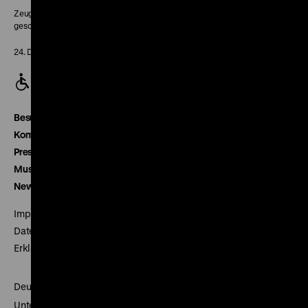
Zeughaus:
geschlossen
24. Dezember geschlossen
Besucherservice
Kontakt
Presse
Museumsverein
Newsletter
Impressum
Datenschutz
Erklärung digitale Barrierefreiheit
Deutsches Historisches Museum
Unter den Linden 2