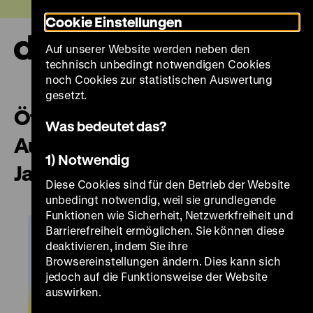
Direkt
Heute +
Cookie Einstellungen
zum
Seiteninhalt
Auf unserer Website werden neben den
springen
Navi
technisch unbedingt notwendigen Cookies
auf-
und
noch Cookies zur statistischen Auswertung
zuk
gesetzt.
Öffentliche Führung „Was ist
Was bedeutet das?
Aufklärung? Fragen an das 18.
1) Notwendig
Jahrhundert”
Diese Cookies sind für den Betrieb der Website
unbedingt notwendig, weil sie grundlegende
Funktionen wie Sicherheit, Netzwerkfreiheit und
Barrierefreiheit ermöglichen. Sie können diese
deaktivieren, indem Sie ihre
Browsereinstellungen ändern. Dies kann sich
jedoch auf die Funktionsweise der Website
auswirken.