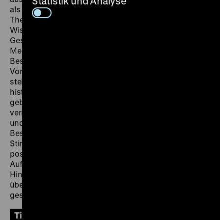
Statistik und Analyse
als reines Fortschrittsprojekt hinterfragt. Anhand von
Themen wie der Suche nach Wissen und der neuen
Wissenschaft, der Frage nach der Religion,
Geschlechtermodelle, Weltbürgertum und
Merkantilismus können die Besucherinnen und
Besucher den Austausch und die Diskussion mit den
Vortragenden nutzen. Im Mittelpunkt des Rundgangs
stehen ausgewählte Exponate, die Aufschluss über die
historischen Themen und Kontroversen der Zeit
geben. Bildungsreferentinnen und -referenten
vermitteln Hintergrundinformationen zu Akteurinnen
und Akteuren und machen die Besucherinnen und
Besucher auch mit weniger bekannten globalen
Stimmen bekannt. Über die Objekte werden die
positiven und negativen Verflechtungen der
Aufklärung in historischer, politischer und kultureller
Hinsicht anschaulich. Abschließend kann gemeinsam
über die Bedeutung der Aufklärung für die Gegenwart
gesprochen werden.
Tickets