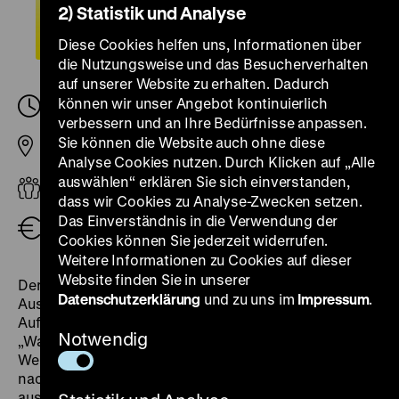
2) Statistik und Analyse
Diese Cookies helfen uns, Informationen über
die Nutzungsweise und das Besucherverhalten
auf unserer Website zu erhalten. Dadurch
können wir unser Angebot kontinuierlich
Montag, 03. März 2025, 14.00
-
15.00 Uhr
verbessern und an Ihre Bedürfnisse anpassen.
Sie können die Website auch ohne diese
Pei-Bau
Analyse Cookies nutzen. Durch Klicken auf „Alle
auswählen“ erklären Sie sich einverstanden,
Erwachsene
dass wir Cookies zu Analyse-Zwecken setzen.
Das Einverständnis in die Verwendung der
Öffentliche Führung (zzgl. Eintritt)
3,00 €
Cookies können Sie jederzeit widerrufen.
Weitere Informationen zu Cookies auf dieser
Website finden Sie in unserer
Der dialogische Rundgang durch alle
Datenschutzerklärung
und zu uns im
Impressum
.
Ausstellungsräume bietet Einblicke in die Welt der
Aufklärung im langen 18. Jahrhundert. Über Fragen wie:
Notwendig
„Was bedeutet Vernunft? Wie wird die Ordnung der
Welt damals entworfen? Wer profitiert vom Streben
nach Gleichheit – und wer wird davon
ausgeschlossen?“ wird die Erzählung der Aufklärung