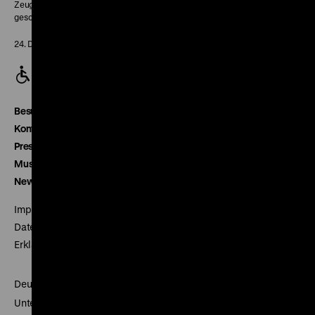
Zeughaus:
geschlossen
24. Dezember geschlossen
Besucherservice
Kontakt
Presse
Museumsverein
Newsletter
Impressum
Datenschutz
Erklärung digitale Barrierefreiheit
Deutsches Historisches Museum
Unter den Linden 2