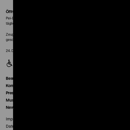
Soundcloud
Seite
Öffnungszeiten
Pei-Bau:
täglich 10-18 Uhr
Zeughaus:
geschlossen
24. Dezember geschlossen
Besucherservice
Kontakt
Presse
Museumsverein
Newsletter
Impressum
Datenschutz