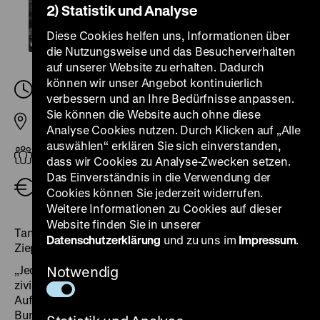
2) Statistik und Analyse
Diese Cookies helfen uns, Informationen über
die Nutzungsweise und das Besucherverhalten
auf unserer Website zu erhalten. Dadurch
können wir unser Angebot kontinuierlich
Mittwoch, 17. Dezember 2025, 18.30
-
20.00 Uhr
verbessern und an Ihre Bedürfnisse anpassen.
Sie können die Website auch ohne diese
Pei-Bau
Analyse Cookies nutzen. Durch Klicken auf „Alle
auswählen“ erklären Sie sich einverstanden,
Erwachsene
dass wir Cookies zu Analyse-Zwecken setzen.
Das Einverständnis in die Verwendung der
Eintritt frei
Cookies können Sie jederzeit widerrufen.
Weitere Informationen zu Cookies auf dieser
Website finden Sie in unserer
Tandemführung mit Meriam Bendakir und Andreas
Datenschutzerklärung
und zu uns im
Impressum
.
Ziepa
„Jeder hat eine Chance“ hieß die vom Bundesamt für
Notwendig
zivilen Bevölkerungsschutz 1963 herausgegebene
Aufklärungsbroschüre. In dieser gab die
Bundesregierung der Bevölkerung Tipps, wie sie sich