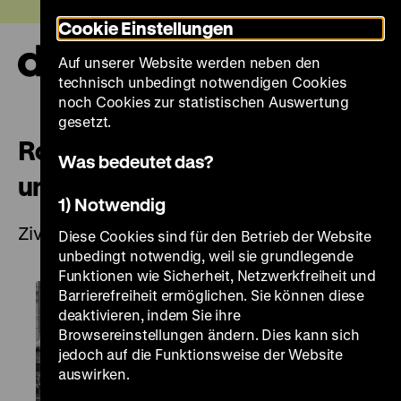
Direkt
Heute +
Cookie Einstellungen
zum
Seiteninhalt
Auf unserer Website werden neben den
springen
Navi
technisch unbedingt notwendigen Cookies
auf-
und
noch Cookies zur statistischen Auswertung
zuk
gesetzt.
Roads not Taken in der Berlin-
Was bedeutet das?
und Kuba-Krise
1) Notwendig
Zivil- und Katastrophenschutz im Kalten Krieg
Diese Cookies sind für den Betrieb der Website
unbedingt notwendig, weil sie grundlegende
Funktionen wie Sicherheit, Netzwerkfreiheit und
Barrierefreiheit ermöglichen. Sie können diese
deaktivieren, indem Sie ihre
Browsereinstellungen ändern. Dies kann sich
jedoch auf die Funktionsweise der Website
auswirken.