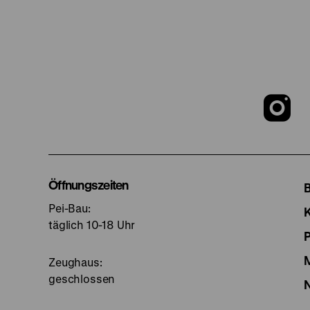
Z
u
I
Öffnungszeiten
Pei-Bau:
S
täglich 10-18 Uhr
Zeughaus:
geschlossen