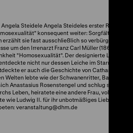
 Angela Steidele Angela Steideles erster Roman den
osexualität" konsequent weiter: Sorgfältig recher
 erzählt sie fast ausschließlich so verbürgte wie
sse um den Irrenarzt Franz Carl Müller (1860–1913),
ankheit "Homosexualität". Der designierte Leibarzt 
 entdeckte nicht nur dessen Leiche im Starnberger S
tdeckte er auch die Geschichte von Catharina Linck
nen Welten lebte wie der Schwanenritter, Bauherr un
sich Anastasius Rosenstengel und schlug sich als M
hs Leben, heiratete eine andere Frau, vollzog die 
te wie Ludwig II. für ihr unbotmäßiges Lieben und L
rbeten:
veranstaltung
@
dhm.de