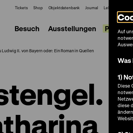
Tickets
Shop
Objektdatenbank
Journal
LeMO
ZWBE
Coo
Besuch
Ausstellungen
Progra
Auf un
notwen
Auswer
 Ludwig II. von Bayern oder: Ein Roman in Quellen
Was 
1) N
tengel.
Diese 
notwen
Netzwe
diese 
tharina
ändern
Websit