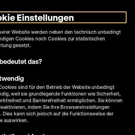
Informationen
Informationen
Suche
Heute +
Deutsch
Englisch
Zeughauskino
Dunklen
De
En
zum
zum
Modus
kie Einstellungen
Deutschen
Deutschen
umschalten
Historischen
Historischen
mm
Sammlung
Bildung
Museum
Museum
Museum
serer Website werden neben den technisch unbedingt
in
in
digen Cookies noch Cookies zur statistischen
Deutscher
Leichter
tung gesetzt.
Gebärdensprache
Sprache
bedeutet das?
otwendig
Cookies sind für den Betrieb der Website unbedingt
dig, weil sie grundlegende Funktionen wie Sicherheit,
rkfreiheit und Barrierefreiheit ermöglichen. Sie können
deaktivieren, indem Sie ihre Browsereinstellungen
. Dies kann sich jedoch auf die Funktionsweise der
e auswirken.