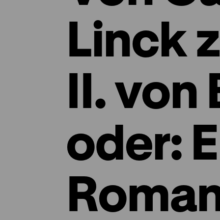
Linck 
II. von
oder: E
Roman