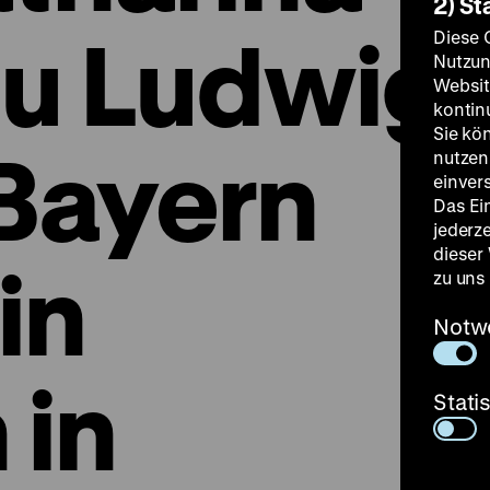
2) St
zu Ludwig
Diese 
Nutzun
Websit
kontin
Sie kö
 Bayern
nutzen.
einver
Das Ei
jederz
dieser
in
zu uns
Notw
 in
Stati