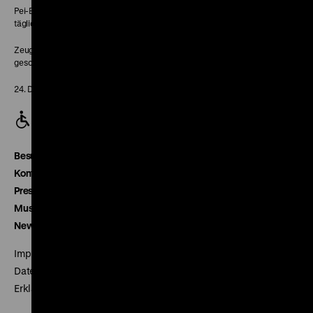
Pei-Bau:
täglich 10-18 Uhr
Zeughaus:
geschlossen
24. Dezember geschlossen
Besucherservice
Kontakt
Presse
Museumsverein
Newsletter
Impressum
Datenschutz
Erklärung digitale Barrierefreiheit