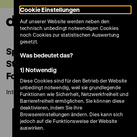
Direkt
Heute +
Cookie Einstellungen
zum
Seiteninhalt
Auf unserer Website werden neben den
springen
Navi
technisch unbedingt notwendigen Cookies
auf-
und
noch Cookies zur statistischen Auswertung
zuk
gesetzt.
Spielerische Allianzen.
Was bedeutet das?
Staatskunst, Kriegskunst und
1) Notwendig
Fortuna in der Frühen Neuzeit
Diese Cookies sind für den Betrieb der Website
unbedingt notwendig, weil sie grundlegende
Interdisziplinäre Tagung
Funktionen wie Sicherheit, Netzwerkfreiheit und
Barrierefreiheit ermöglichen. Sie können diese
deaktivieren, indem Sie ihre
Browsereinstellungen ändern. Dies kann sich
jedoch auf die Funktionsweise der Website
auswirken.