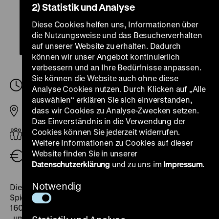
2) Statistik und Analyse
Diese Cookies helfen uns, Informationen über
die Nutzungsweise und das Besucherverhalten
auf unserer Website zu erhalten. Dadurch
können wir unser Angebot kontinuierlich
verbessern und an Ihre Bedürfnisse anpassen.
Sie können die Website auch ohne diese
Donnerstag, 29. Februar 2024, 09.00 Uhr
-
Analyse Cookies nutzen. Durch Klicken auf „Alle
Freitag, 01. März 2024, 12.15 Uhr
auswählen“ erklären Sie sich einverstanden,
dass wir Cookies zu Analyse-Zwecken setzen.
Pei-Bau
Das Einverständnis in die Verwendung der
Cookies können Sie jederzeit widerrufen.
Erwachsene
Weitere Informationen zu Cookies auf dieser
Website finden Sie in unserer
kostenfrei
Datenschutzerklärung
und zu uns im
Impressum
.
Notwendig
Die Neuerwerbung eines Königsberger Bernstein-
Spielbrettkastens für Schach, Mühle und Tric-Trac von
1607 gab Anlass, die krisen- und konfliktreiche Zeit
„um 1600“ im Rahmen einer interdisziplinären Tagung