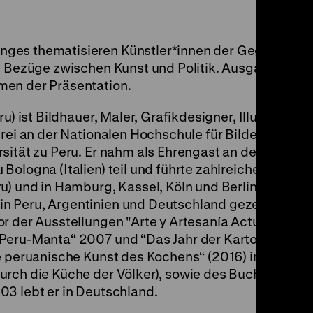
ges thematisieren Künstler*innen der Gegenwart 
re Bezüge zwischen Kunst und Politik. Ausgangspunk
men der Präsentation.
ru) ist Bildhauer, Maler, Grafikdesigner, Illustrator u
erei an der Nationalen Hochschule für Bildende Küns
sität zu Peru. Er nahm als Ehrengast an der interna
ologna (Italien) teil und führte zahlreiche künstle
u) und in Hamburg, Kassel, Köln und Berlin durch. Ei
 Peru, Argentinien und Deutschland gezeigt. Vícto
r der Ausstellungen "Arte y Artesanía Actual“ 1989 
Peru-Manta“ 2007 und “Das Jahr der Kartoffel“ 200
ie peruanische Kunst des Kochens“ (2016) im Rahme
urch die Küche der Völker), sowie des Buches "Per
03 lebt er in Deutschland.