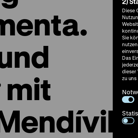
2) St
menta.
Diese 
Nutzun
Websit
kontin
Sie kö
 und
nutzen.
einver
Das Ei
jederz
dieser
 mit
zu uns
Notw
 Mendívil
Stati