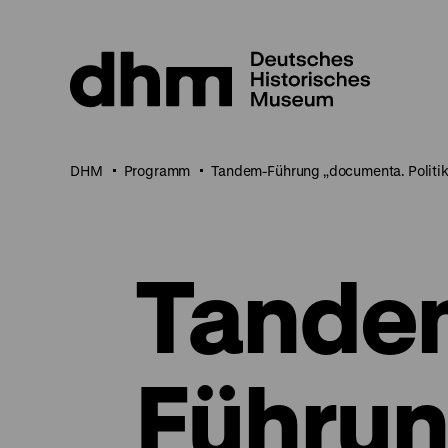
Direkt
zum
Seiteninhalt
springen
DHM
Programm
Tandem-Führung „documenta. Politik 
Tande
Führu