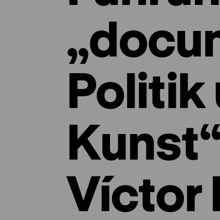
„docu
Politik
Kunst“
Víctor