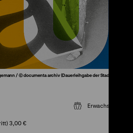
gemann / © documenta archiv (Dauerleihgabe der Stadt Kassel), 
Erwachsene
itt)
3,00 €