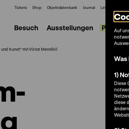
Tickets
Shop
Objektdatenbank
Journal
LeMO
ZWBE
Coo
Besuch
Ausstellungen
Progra
Auf un
notwen
Auswer
und Kunst“ mit Víctor Mendívil
Was 
1) N
m-
Diese 
notwen
Netzwe
diese 
ng
ändern
Websit