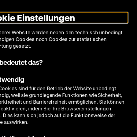
Informationen
Informationen
Suche
Heute +
Deutsch
Englisch
Zeughauskino
Dunklen
De
En
zum
zum
Modus
kie Einstellungen
Deutschen
Deutschen
umschalten
Historischen
Historischen
mm
Sammlung
Bildung
Museum
Museum
Museum
serer Website werden neben den technisch unbedingt
in
in
digen Cookies noch Cookies zur statistischen
Deutscher
Leichter
tung gesetzt.
Gebärdensprache
Sprache
bedeutet das?
otwendig
Cookies sind für den Betrieb der Website unbedingt
dig, weil sie grundlegende Funktionen wie Sicherheit,
rkfreiheit und Barrierefreiheit ermöglichen. Sie können
deaktivieren, indem Sie ihre Browsereinstellungen
. Dies kann sich jedoch auf die Funktionsweise der
e auswirken.