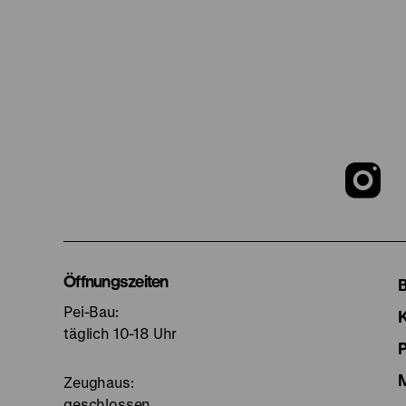
Z
u
I
Öffnungszeiten
Pei-Bau:
S
täglich 10-18 Uhr
Zeughaus:
geschlossen