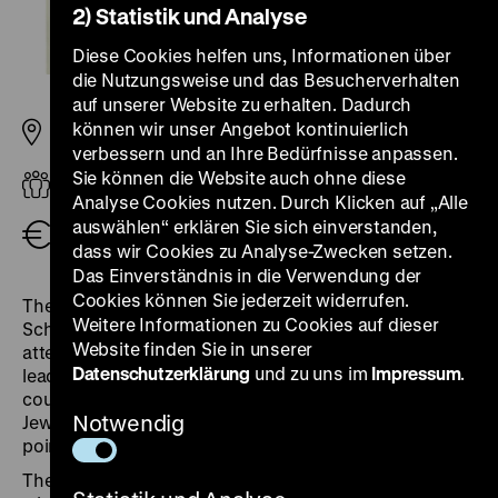
2) Statistik und Analyse
Diese Cookies helfen uns, Informationen über
die Nutzungsweise und das Besucherverhalten
auf unserer Website zu erhalten. Dadurch
können wir unser Angebot kontinuierlich
Pei-Bau
verbessern und an Ihre Bedürfnisse anpassen.
Sie können die Website auch ohne diese
Erwachsene
Analyse Cookies nutzen. Durch Klicken auf „Alle
auswählen“ erklären Sie sich einverstanden,
Eintritt frei
dass wir Cookies zu Analyse-Zwecken setzen.
Das Einverständnis in die Verwendung der
Cookies können Sie jederzeit widerrufen.
The failed assassination attempt carried out by Claus
Weitere Informationen zu Cookies auf dieser
Schenk Graf von Stauffenberg was the largest coup
Website finden Sie in unserer
attempt by the German resistance against the Nazi
Datenschutzerklärung
und zu uns im
Impressum
.
leadership. However, even if it had succeeded, this
coup would have come too late for large parts of the
Notwendig
Jewish population in Europe. The Holocaust at this
point was already nearly accomplished.
The debates about the "conspirators" of July 20th,