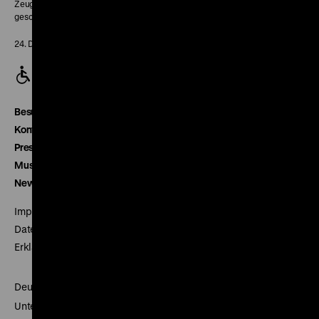
Zeughaus:
geschlossen
24. Dezember geschlossen
Besucherservice
Kontakt
Presse
Museumsverein
Newsletter
Impressum
Datenschutz
Erklärung digitale Barrierefreiheit
Deutsches Historisches Museum
Unter den Linden 2