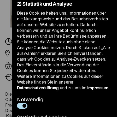
2) Statistik und Analyse
Diese Cookies helfen uns, Informationen über
die Nutzungsweise und das Besucherverhalten
auf unserer Website zu erhalten. Dadurch
können wir unser Angebot kontinuierlich
verbessern und an Ihre Bedürfnisse anpassen.
Sonntag, 02. April 2023, 11.00
Sie können die Website auch ohne diese
-
12.00 Uhr
Analyse Cookies nutzen. Durch Klicken auf „Alle
auswählen“ erklären Sie sich einverstanden,
Pei-Bau
dass wir Cookies zu Analyse-Zwecken setzen.
Das Einverständnis in die Verwendung der
Erwachsene
Cookies können Sie jederzeit widerrufen.
Weitere Informationen zu Cookies auf dieser
Eintritt frei
Website finden Sie in unserer
Datenschutzerklärung
und zu uns im
Impressum
.
Die Führung in der Ausstellung „Roads not Taken.
Notwendig
Oder: Es hätte auch anders kommen können” geht der
Frage nach, welche Staatsform ein geeintes
Deutschland an den verschiedenen Einschnitten 1989,
1918 oder 1848/49 gehabt hätte und wie demokratisch