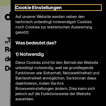
Direkt
Heute +
Cookie Einstellungen
zum
Seiteninhalt
Auf unserer Website werden neben den
springen
Navi
technisch unbedingt notwendigen Cookies
auf-
und
noch Cookies zur statistischen Auswertung
zuk
gesetzt.
„Trotz alledem und alledem” Die
Was bedeutet das?
Revolution 1848 – ein
1) Notwendig
demokratischer Aufbruch in
Diese Cookies sind für den Betrieb der Website
Deutschland
unbedingt notwendig, weil sie grundlegende
Funktionen wie Sicherheit, Netzwerkfreiheit und
Barrierefreiheit ermöglichen. Sie können diese
deaktivieren, indem Sie ihre
Browsereinstellungen ändern. Dies kann sich
jedoch auf die Funktionsweise der Website
auswirken.