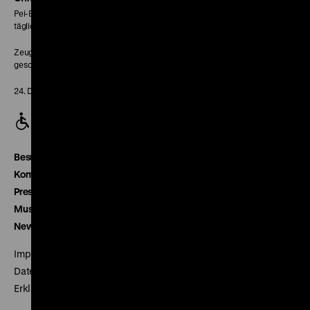
Pei-Bau:
täglich 10-18 Uhr
Zeughaus:
geschlossen
24. Dezember geschlossen
Besucherservice
Kontakt
Presse
Museumsverein
Newsletter
Impressum
Datenschutz
Erklärung digitale Barrierefreiheit