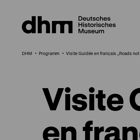
Direkt
zum
Seiteninhalt
springen
DHM
Programm
Visite Guidée en français „Roads no
Visite
en fra