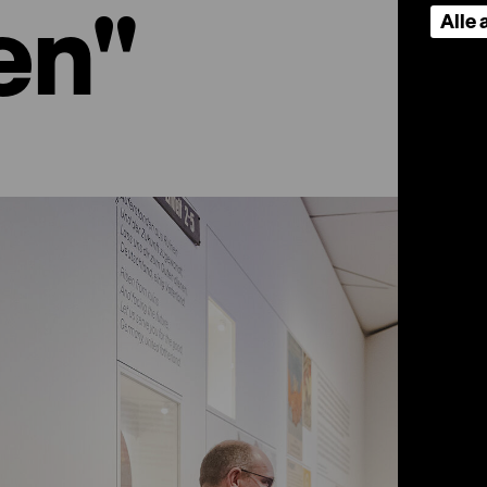
en"
Alle