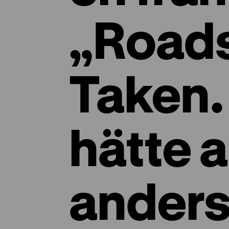
„Roads
Taken.
hätte 
ander