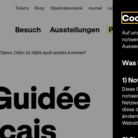
Tickets
Shop
Objektdatenbank
Journal
LeMO
ZWBE
Coo
Besuch
Ausstellungen
Progra
Auf un
notwen
Auswer
t Taken. Oder: Es hätte auch anders kommen"
Was 
1) N
 Guidée
Diese 
notwen
Netzwe
diese 
nçais
ändern
Websit