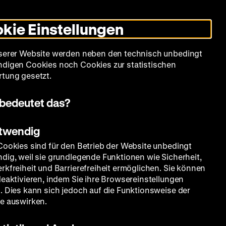
Informationen
Informationen
Suche
Heute +
Deutsch
Englisch
Zeughauskino
Dunklen
De
En
zum
zum
Modus
kie Einstellungen
Deutschen
Deutschen
umschalten
Historischen
Historischen
mm
Sammlung
Bildung
Museum
Museum
Museum
serer Website werden neben den technisch unbedingt
in
in
digen Cookies noch Cookies zur statistischen
Deutscher
Leichter
tung gesetzt.
Gebärdensprache
Sprache
bedeutet das?
otwendig
Cookies sind für den Betrieb der Website unbedingt
dig, weil sie grundlegende Funktionen wie Sicherheit,
rkfreiheit und Barrierefreiheit ermöglichen. Sie können
deaktivieren, indem Sie ihre Browsereinstellungen
. Dies kann sich jedoch auf die Funktionsweise der
e auswirken.