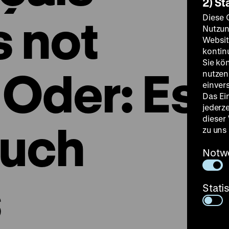
2) St
 not
Diese 
Nutzun
Websit
kontin
Sie kö
 Oder: Es
nutzen.
einver
Das Ei
jederz
dieser
auch
zu uns
Notw
s
Stati