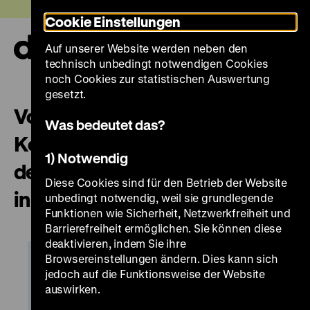
Direkt
Heute +
Cookie Einstellungen
zum
Seiteninhalt
Auf unserer Website werden neben den
springen
Navi
technisch unbedingt notwendigen Cookies
auf-
und
noch Cookies zur statistischen Auswertung
zuk
gesetzt.
Von Farben und Formen: Zum
Was bedeutet das?
Konzept der Architektur und
1) Notwendig
der Präsentation der Exponate
Diese Cookies sind für den Betrieb der Website
in der Ausstellung
unbedingt notwendig, weil sie grundlegende
Funktionen wie Sicherheit, Netzwerkfreiheit und
Barrierefreiheit ermöglichen. Sie können diese
deaktivieren, indem Sie ihre
Browsereinstellungen ändern. Dies kann sich
jedoch auf die Funktionsweise der Website
auswirken.