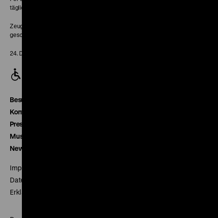
täglich 10-18 Uhr
Zeughaus:
geschlossen
24. Dezember geschlossen
Besucherservice
Kontakt
Presse
Museumsverein
Newsletter
Impressum
Datenschutz
Erklärung digitale Barrierefreiheit