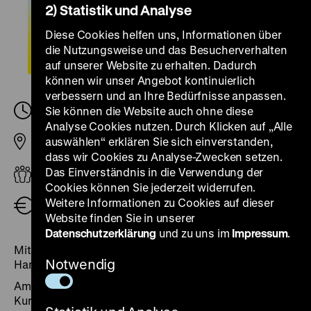
2) Statistik und Analyse
Diese Cookies helfen uns, Informationen über
die Nutzungsweise und das Besucherverhalten
auf unserer Website zu erhalten. Dadurch
können wir unser Angebot kontinuierlich
verbessern und an Ihre Bedürfnisse anpassen.
Sonntag, 06. April 2025, 11.00
Sie können die Website auch ohne diese
-
12.00 Uhr
Analyse Cookies nutzen. Durch Klicken auf „Alle
auswählen“ erklären Sie sich einverstanden,
Pei-Bau
dass wir Cookies zu Analyse-Zwecken setzen.
Das Einverständnis in die Verwendung der
Erwachsene
Cookies können Sie jederzeit widerrufen.
Weitere Informationen zu Cookies auf dieser
kostenfrei, zzgl. Eintritt
Website finden Sie in unserer
Datenschutzerklärung
und zu uns im
Impressum
.
Mit Dorlis Blume, Projektleiterin der Ausstellung und
Notwendig
Hans Hagemeister, Architekt der Ausstellung
Am ersten Sonntag des jeweiligen Monats geben die
Kuratorin und das Ausstellungsteam aufklärende