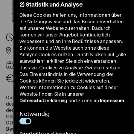
2) Statistik und Analyse
Diese Cookies helfen uns, Informationen über
die Nutzungsweise und das Besucherverhalten
auf unserer Website zu erhalten. Dadurch
können wir unser Angebot kontinuierlich
Freitag, 26. September 2025, 16.30
-
17.30 Uhr
verbessern und an Ihre Bedürfnisse anpassen.
Sie können die Website auch ohne diese
Pei-Bau
Analyse Cookies nutzen. Durch Klicken auf „Alle
auswählen“ erklären Sie sich einverstanden,
Erwachsene
dass wir Cookies zu Analyse-Zwecken setzen.
Das Einverständnis in die Verwendung der
kostenfrei, zzgl. Eintritt
Cookies können Sie jederzeit widerrufen.
Weitere Informationen zu Cookies auf dieser
Website finden Sie in unserer
Diese Führung erkundet drei Schlüsselmomente der
Datenschutzerklärung
und zu uns im
Impressum
.
deutschen Demokratiegeschichte als Wendepunkte in
der demokratischen Entwicklung Deutschlands: Im
Notwendig
Herbst 1989 fürchteten nicht wenige Menschen in der
DDR, dass die Staatsführung der Demokratie-
Bewegung nach chinesischem Vorbild mit Gewalt