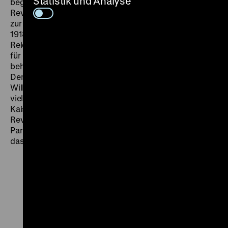
Statistik und Analyse
begegnen würde. Stattdessen eröffnete die Friedliche
Revolution den Weg zu den ersten freien Wahlen und
zur deutschen Einheit. Die Novemberrevolution von
1918 sollte dagegen gar keine werden. Der spätere
Reichspräsident Friedrich Ebert befand die Deutschen
für unrepublikanisch und hätte den Kaiser lieber
behalten. Hätte eine parlamentarische Monarchie die
Demokratie stabilisieren können? Für König Friedrich
Wilhelm IV. von Preußen war selbst dieses Modell zu
viel verlangt. 1849 schlug er die angebotene
Kaiserkrone aus, denn diese ist das Ergebnis einer
Revolution, die Deutschlands erstes nationales
Parlament, die erste Verfassung und Grundrechte für
das deutsche Volk hervorbrachte.
Zu
Zu
Zu
Zu
Zu
unserer
unserer
unserer
unserer
unser