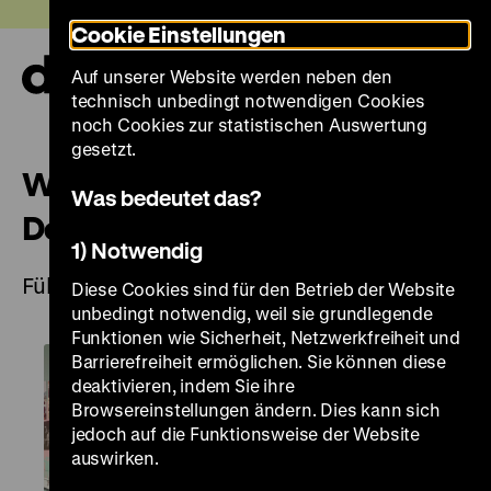
Direkt
Heute +
Cookie Einstellungen
zum
Seiteninhalt
Auf unserer Website werden neben den
springen
Navi
technisch unbedingt notwendigen Cookies
auf-
und
noch Cookies zur statistischen Auswertung
zuk
gesetzt.
Wendepunkte deutscher
Was bedeutet das?
Demokratiegeschichte
1) Notwendig
Führungsangebot zum Monat der Demokratie
Diese Cookies sind für den Betrieb der Website
unbedingt notwendig, weil sie grundlegende
Funktionen wie Sicherheit, Netzwerkfreiheit und
Barrierefreiheit ermöglichen. Sie können diese
deaktivieren, indem Sie ihre
Browsereinstellungen ändern. Dies kann sich
jedoch auf die Funktionsweise der Website
auswirken.