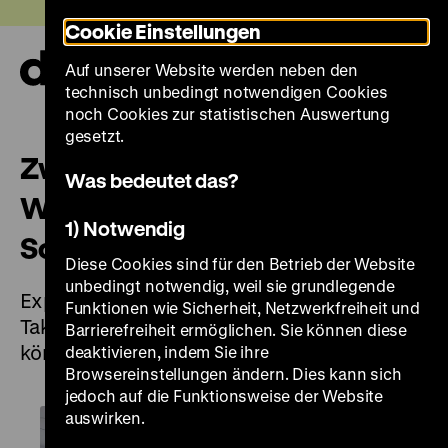
Direkt
Heute +
Cookie Einstellungen
zum
Seiteninhalt
Auf unserer Website werden neben den
springen
Navi
technisch unbedingt notwendigen Cookies
auf-
und
noch Cookies zur statistischen Auswertung
zuk
gesetzt.
Zwischen Ideal und
Was bedeutet das?
Wirklichkeit: Liebe im
1) Notwendig
Sozialismus
Diese Cookies sind für den Betrieb der Website
unbedingt notwendig, weil sie grundlegende
Expressführung in der Ausstellung „Roads not
Funktionen wie Sicherheit, Netzwerkfreiheit und
Taken. Oder: Es hätte auch anders kommen
Barrierefreiheit ermöglichen. Sie können diese
können” zum Thema „Liebe“
deaktivieren, indem Sie ihre
Browsereinstellungen ändern. Dies kann sich
jedoch auf die Funktionsweise der Website
auswirken.