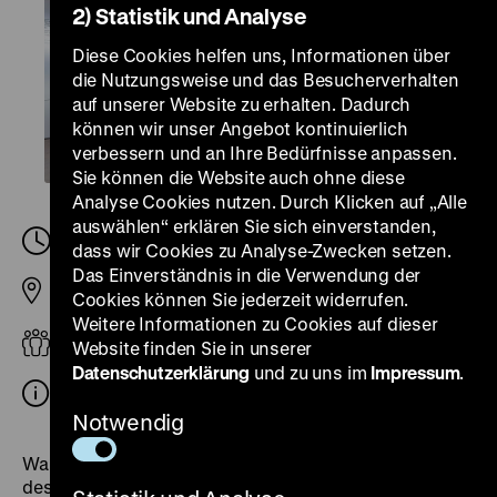
2) Statistik und Analyse
Diese Cookies helfen uns, Informationen über
die Nutzungsweise und das Besucherverhalten
auf unserer Website zu erhalten. Dadurch
können wir unser Angebot kontinuierlich
verbessern und an Ihre Bedürfnisse anpassen.
Sie können die Website auch ohne diese
Analyse Cookies nutzen. Durch Klicken auf „Alle
auswählen“ erklären Sie sich einverstanden,
Samstag, 30. August 2025, 18.15
-
18.30 Uhr
dass wir Cookies zu Analyse-Zwecken setzen.
Das Einverständnis in die Verwendung der
Pei-Bau
Cookies können Sie jederzeit widerrufen.
Weitere Informationen zu Cookies auf dieser
Erwachsene
Website finden Sie in unserer
Datenschutzerklärung
und zu uns im
Impressum
.
Ticket zur Langen Nacht der Museen Berlin
Notwendig
Waren Erich und Margot Honecker das Vorzeigepaar
des sozialistischen Liebesideals? Und war das heute