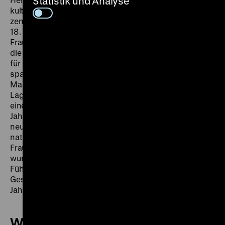
Statistik und Analyse
kulturelle und intellektuelle Vermittlerinnen eine
zentrale Rolle für die gesellschaftliche Entwicklung im
18. Jahrhundert. Phillis Wheatley, die als versklavte
Frau zur Dichterin wurde, oder Mary Wollstonecraft,
die sich gegen die Zivilehe engagierte, sind Beispiele
für Frauen, die sich Freiheiten erkämpften. Auch die
spannende Lebensgeschichte von Catharina
Margaretha Linck, die unter dem Namen Anastasius
Lagrantinus Rosenstengel bekannt wurde, erlaubt
einen Einblick in die Queere Geschichte. Im 18.
Jahrhundert begannen Wissenschaftler, den Körper
neu zu erforschen, und es entstand die Idee, dass es
natürliche Unterschiede zwischen Männern und
Frauen gebe. Diese vermeintlichen Unterschiede
wurden politisch und sozial hierarchisch definiert. Die
Führung erzählt anhand zahlreicher Objekte die
Geschichte der Geschlechtermodelle im 18.
Jahrhundert.
Weitere Termine dieser