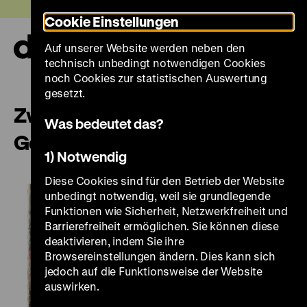
Direkt
Heute +
Cookie Einstellungen
zum
Seiteninhalt
Auf unserer Website werden neben den
springen
Navi
technisch unbedingt notwendigen Cookies
auf-
und
noch Cookies zur statistischen Auswertung
zuk
gesetzt.
Zwischen Norm und Freiheit:
Was bedeutet das?
Geschlechter im Wandel
1) Notwendig
Diese Cookies sind für den Betrieb der Website
unbedingt notwendig, weil sie grundlegende
Funktionen wie Sicherheit, Netzwerkfreiheit und
Barrierefreiheit ermöglichen. Sie können diese
deaktivieren, indem Sie ihre
Browsereinstellungen ändern. Dies kann sich
jedoch auf die Funktionsweise der Website
auswirken.