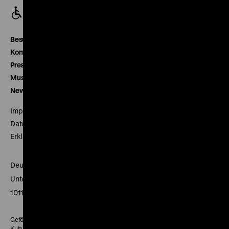
Besucherservice
Kontakt
Presse
Museumsverein
Newsletter
Impressum
Datenschutz
Erklärung digitale Barrierefreiheit
Deutsches Historisches Museum
Unter den Linden 2
10117 Berlin
Gefördert mit Mitteln des Beauftragten der Bundesregierung für
Kultur und Medien