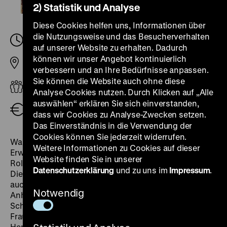
2) Statistik und Analyse
Diese Cookies helfen uns, Informationen über
die Nutzungsweise und das Besucherverhalten
Samstag, 08. März 2025, 11.00
-
12.00 Uhr
auf unserer Website zu erhalten. Dadurch
können wir unser Angebot kontinuierlich
Pei-Bau
verbessern und an Ihre Bedürfnisse anpassen.
Sie können die Website auch ohne diese
Erwachsene
Analyse Cookies nutzen. Durch Klicken auf „Alle
auswählen“ erklären Sie sich einverstanden,
Eintritt frei
dass wir Cookies zu Analyse-Zwecken setzen.
Das Einverständnis in die Verwendung der
Cookies können Sie jederzeit widerrufen.
Was bedeutet es, Mann oder Frau zu sein? Welche
Weitere Informationen zu Cookies auf dieser
Erwartungen werden Menschen auferlegt und welche
Website finden Sie in unserer
Rollen aufgrund ihres Geschlechts zugeschrieben?
Datenschutzerklärung
und zu uns im
Impressum
.
Diese Fragen beschäftigen uns heute, waren aber
auch schon in der Zeit der Aufklärung von Bedeutung.
Notwendig
Anhand von Frauenfiguren wie Dorothea von Rodde-
Schlözer oder Émilie du Châtelet werden die Wege von
Frauen in die Wissenschaft aufgezeigt. Frauen wie
Henriette Herz, die in ihrem Salon agierte, spielten als