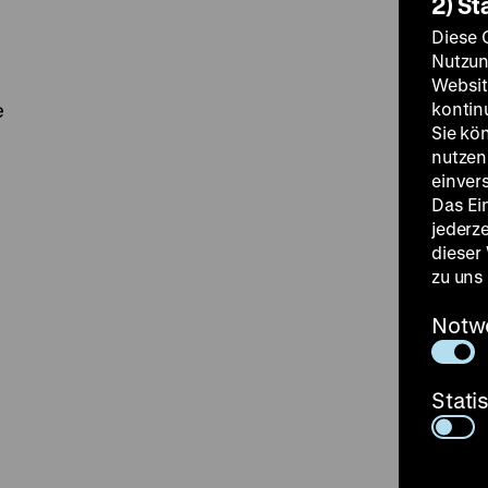
2) St
Diese 
Nutzun
Websit
e
kontin
Sie kö
nutzen.
einver
Das Ei
jederz
dieser
zu uns
Notw
Stati