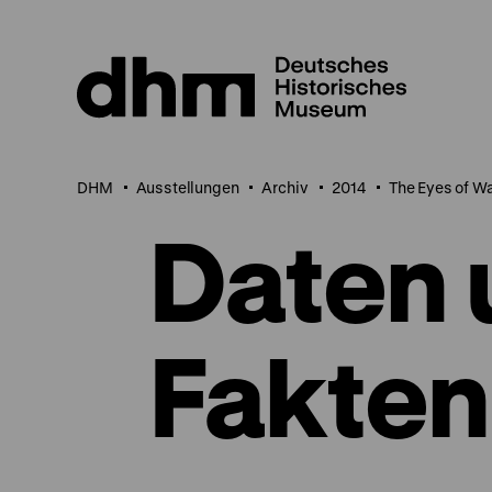
Direkt
zum
Seiteninhalt
springen
DHM
Ausstellungen
Archiv
2014
The Eyes of W
Daten 
Fakten