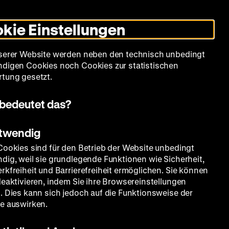
Informationen
Informationen
Suche
Heute +
Deutsch
Englisch
Zeughauskino
Dunklen
De
En
zum
zum
Modus
kie Einstellungen
Deutschen
Deutschen
umschalten
Historischen
Historischen
mm
Sammlung
Bildung
Museum
Museum
Museum
serer Website werden neben den technisch unbedingt
in
in
digen Cookies noch Cookies zur statistischen
Deutscher
Leichter
tung gesetzt.
Gebärdensprache
Sprache
bedeutet das?
otwendig
Cookies sind für den Betrieb der Website unbedingt
dig, weil sie grundlegende Funktionen wie Sicherheit,
rkfreiheit und Barrierefreiheit ermöglichen. Sie können
deaktivieren, indem Sie ihre Browsereinstellungen
. Dies kann sich jedoch auf die Funktionsweise der
e auswirken.