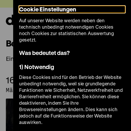
Direkt
Heute +
Cookie Einstellungen
zum
Seiteninhalt
Auf unserer Website werden neben den
springen
Navi
technisch unbedingt notwendigen Cookies
auf-
und
noch Cookies zur statistischen Auswertung
zuk
gesetzt.
Begleitprogramm
Was bedeutet das?
Eintritt frei
1) Notwendig
16.
Diese Cookies sind für den Betrieb der Website
16.
März
unbedingt notwendig, weil sie grundlegende
März
Funktionen wie Sicherheit, Netzwerkfreiheit und
Barrierefreiheit ermöglichen. Sie können diese
deaktivieren, indem Sie ihre
Browsereinstellungen ändern. Dies kann sich
jedoch auf die Funktionsweise der Website
auswirken.