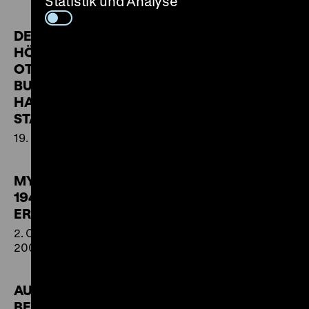
Statistik und Analyse
DER EGBERT–CODEX.
HÖHEPUNKT
OTTONISCHER
BUCHMALEREI.
HANDSCHRIFT 24 DER
STADTBIBLIOTHEK TRIER.
19. März bis 10. April 2005
MYTHEN DER NATIONEN
1945 - ARENA DER
ERINNERUNGEN
2. Oktober 2004 bis 27. Februar
2005
AUF DEN STRASSEN VON
BERLIN. DER FOTOGRAF