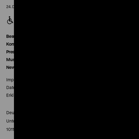
24. Dezember geschlossen
Besucherservice
Kontakt
Presse
Museumsverein
Newsletter
Impressum
Datenschutz
Erklärung digitale Barrierefreiheit
Deutsches Historisches Museum
Unter den Linden 2
10117 Berlin