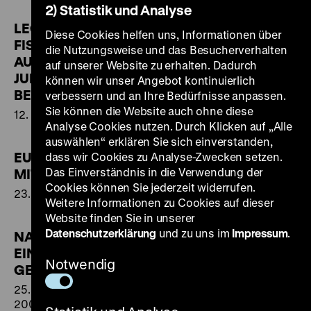
2) Statistik und Analyse
LEGALISIERTER RAUB. DER
Diese Cookies helfen uns, Informationen über
FISKUS UND DIE
die Nutzungsweise und das Besucherverhalten
AUSPLÜNDERUNG DER
auf unserer Website zu erhalten. Dadurch
JUDEN IN HESSEN UND
können wir unser Angebot kontinuierlich
BERLIN 1933–1945
verbessern und an Ihre Bedürfnisse anpassen.
Sie können die Website auch ohne diese
12. Mai bis 11. September 2005
Analyse Cookies nutzen. Durch Klicken auf „Alle
auswählen“ erklären Sie sich einverstanden,
EUROPAS JUDEN IM
dass wir Cookies zu Analyse-Zwecken setzen.
Das Einverständnis in die Verwendung der
MITTELALTER
Cookies können Sie jederzeit widerrufen.
23. April bis 28. August 2005
Weitere Informationen zu Cookies auf dieser
Website finden Sie in unserer
Datenschutzerklärung
und zu uns im
Impressum
.
NAMIBIA - DEUTSCHLAND.
EINE GETEILTE
Notwendig
GESCHICHTE
25. November 2004 bis 24. April
2005