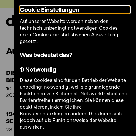
Direkt
Heute +
Cookie Einstellungen
zum
Seiteninhalt
Auf unserer Website werden neben den
springen
Navi
technisch unbedingt notwendigen Cookies
auf-
und
noch Cookies zur statistischen Auswertung
zuk
gesetzt.
Ausstellungen 2005
Was bedeutet das?
1) Notwendig
DIE VIRTUELLE
BIBLIOTHEK
Diese Cookies sind für den Betrieb der Website
unbedingt notwendig, weil sie grundlegende
10. November bis 09. Dezember
Funktionen wie Sicherheit, Netzwerkfreiheit und
2005
Barrierefreiheit ermöglichen. Sie können diese
deaktivieren, indem Sie ihre
1945 - DER KRIEG UND
Browsereinstellungen ändern. Dies kann sich
jedoch auf die Funktionsweise der Website
SEINE FOLGEN
auswirken.
28. April bis 23. Oktober 2005