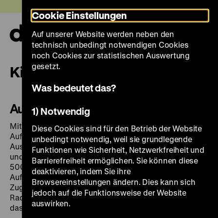
Direkt
Heute +
Cookie Einstellungen
zum
Seiteninhalt
Auf unserer Website werden neben den
springen
Navi
technisch unbedingt notwendigen Cookies
auf-
und
noch Cookies zur statistischen Auswertung
zuk
gesetzt.
Kinder und Familien
Was bedeutet das?
Ausstellungsheft für Kinder
1) Notwendig
Mit einem abwechslungsreichen Rätsel- und
Diese Cookies sind für den Betrieb der Website
Aufgabenheft können Kinder ab 6 Jahren in der
unbedingt notwendig, weil sie grundlegende
Ausstellung Zeichen entschlüsseln, Objekte erkunden
Funktionen wie Sicherheit, Netzwerkfreiheit und
und Nutzerinnen und Nutzer von Medien der letzten
Barrierefreiheit ermöglichen. Sie können diese
500 Jahre kennenlernen. Durch die vielfältigen
deaktivieren, indem Sie ihre
Aufgaben erhalten die Kinder einen spielerischen
Browsereinstellungen ändern. Dies kann sich
Zugang zur Geschichte von Flugschriften, Zeitungen,
jedoch auf die Funktionsweise der Website
Radio, Fernsehen und Internet und deren Einfluss auf
auswirken.
das Leben der Menschen.