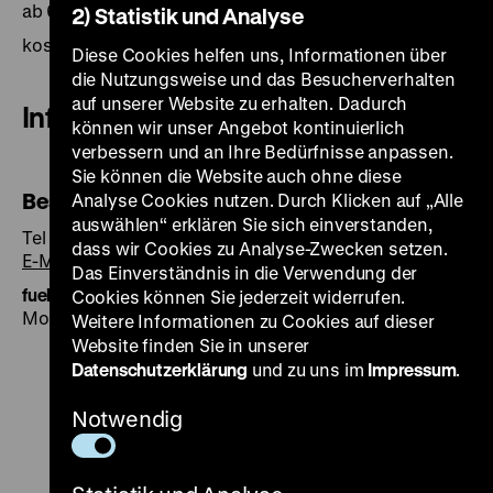
ab 6 Jahren
2) Statistik und Analyse
kostenfrei zum Mitnehmen in der Ausstellung
Diese Cookies helfen uns, Informationen über
die Nutzungsweise und das Besucherverhalten
auf unserer Website zu erhalten. Dadurch
Information und Buchung
können wir unser Angebot kontinuierlich
verbessern und an Ihre Bedürfnisse anpassen.
Sie können die Website auch ohne diese
Besucherservice
Analyse Cookies nutzen. Durch Klicken auf „Alle
auswählen“ erklären Sie sich einverstanden,
Tel +49 30 20304-750
dass wir Cookies zu Analyse-Zwecken setzen.
E-Mail
Das Einverständnis in die Verwendung der
fuehrung@dhm.de
Cookies können Sie jederzeit widerrufen.
Montag bis Freitag 9-16 Uhr
Weitere Informationen zu Cookies auf dieser
Website finden Sie in unserer
Datenschutzerklärung
und zu uns im
Impressum
.
Notwendig
Zu
Zu
Zu
Zu
Zu
unserer
unserer
unserer
unserer
unser