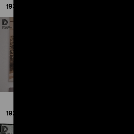
1933
Play
1929