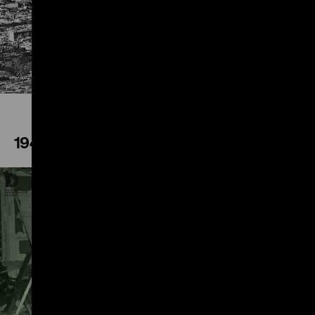
Play
1944
Play