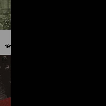
Play
1914
Play