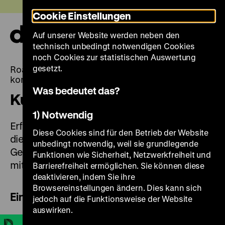
Direkt
Heute +
Cookie Einstellungen
zum
Seiteninhalt
Auf unserer Website werden neben den
springen
Navi
technisch unbedingt notwendigen Cookies
auf-
und
noch Cookies zur statistischen Auswertung
zuk
gesetzt.
Roads not Taken. Oder: Es hätte auch anders
kommen können
Was bedeutet das?
Kurator*innenführung digital
1) Notwendig
Erfahren Sie mehr über die Ausstellung und
Diese Cookies sind für den Betrieb der Website
die 14 Wendepunkte der deutschen
unbedingt notwendig, weil sie grundlegende
Geschichte von 1989 bis 1848 in den Filmen
Funktionen wie Sicherheit, Netzwerkfreiheit und
mit den Kurator*innen.
Barrierefreiheit ermöglichen. Sie können diese
deaktivieren, indem Sie ihre
Browsereinstellungen ändern. Dies kann sich
Einführung zur Ausstellung
jedoch auf die Funktionsweise der Website
auswirken.