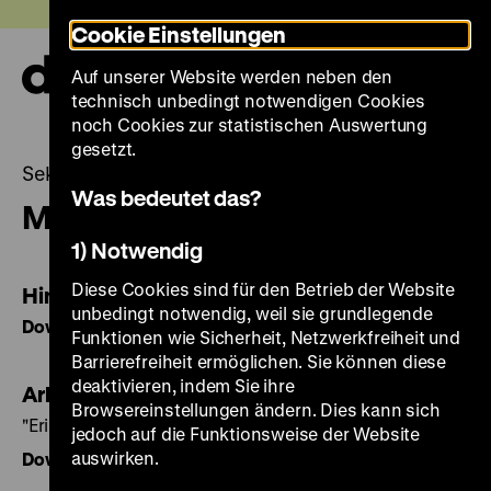
Direkt
Heute +
Cookie Einstellungen
zum
Seiteninhalt
Auf unserer Website werden neben den
springen
Navi
technisch unbedingt notwendigen Cookies
auf-
und
noch Cookies zur statistischen Auswertung
zuk
gesetzt.
Sekundarstufe II
Was bedeutet das?
Material für den Schulunterricht
1) Notwendig
Diese Cookies sind für den Betrieb der Website
Hinweise für Lehrende
unbedingt notwendig, weil sie grundlegende
Download als PDF, 426 KB
Funktionen wie Sicherheit, Netzwerkfreiheit und
Barrierefreiheit ermöglichen. Sie können diese
deaktivieren, indem Sie ihre
Arbeitsbogen 1
Browsereinstellungen ändern. Dies kann sich
"Erinnerungsobjekte"
jedoch auf die Funktionsweise der Website
auswirken.
Download als PDF, 249 KB