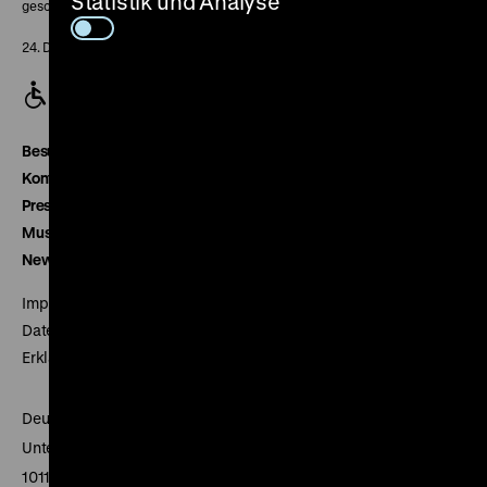
Statistik und Analyse
geschlossen
24. Dezember geschlossen
Besucherservice
Kontakt
Presse
Museumsverein
Newsletter
Impressum
Datenschutz
Erklärung digitale Barrierefreiheit
Deutsches Historisches Museum
Unter den Linden 2
10117 Berlin