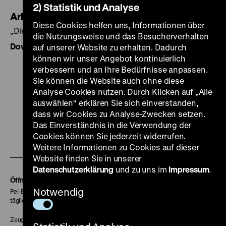
2) Statistik und Analyse
Arbeitsbogen 2
Diese Cookies helfen uns, Informationen über
„Die Geschichte von Sheindi Ehrenwald"
die Nutzungsweise und das Besucherverhalten
Download als PDF, 143 KB
auf unserer Website zu erhalten. Dadurch
können wir unser Angebot kontinuierlich
verbessern und an Ihre Bedürfnisse anpassen.
Sie können die Website auch ohne diese
Analyse Cookies nutzen. Durch Klicken auf „Alle
auswählen“ erklären Sie sich einverstanden,
Zu
Zu
Zu
Zu
Zu
dass wir Cookies zu Analyse-Zwecken setzen.
unserer
unserer
unserer
unserer
unser
Das Einverständnis in die Verwendung der
Zu
Cookies können Sie jederzeit widerrufen.
Instagram
YouTube
Facebook
LinkedIn
Spoti
Weitere Informationen zu Cookies auf dieser
unserer
Seite
Seite
Seite
Seite
Seite
Website finden Sie in unserer
Soundcloud
Datenschutzerklärung
und zu uns im
Impressum
.
Seite
Öffnungszeiten
Notwendig
Pei-Bau:
täglich 10-18 Uhr
Zeughaus: