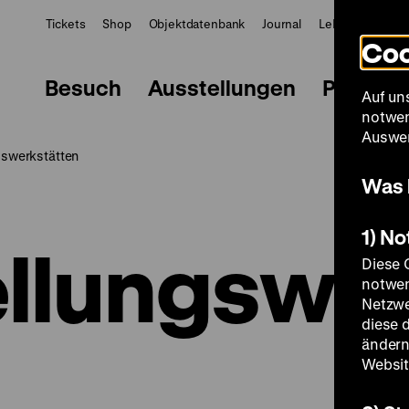
Tickets
Shop
Objektdatenbank
Journal
LeMO
ZWBE
Coo
Besuch
Ausstellungen
Progra
Auf un
notwen
Auswer
gswerkstätten
Was 
1) N
llungswer
Diese 
notwen
Netzwe
diese 
ändern
Websit