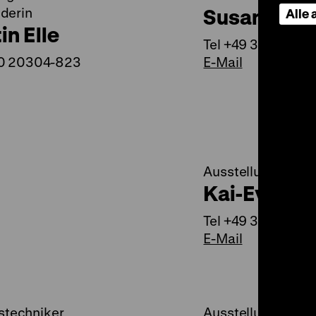
Susanne H
derin
Alle
in Elle
Tel +49 30 20304
30 20304-823
E-Mail
Ausstellungshandw
Kai-Evert K
Tel +49 30 20304
E-Mail
stechniker
Ausstellungshandw