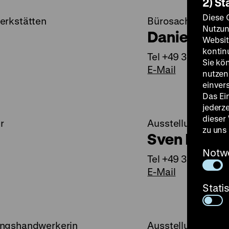
2) St
Diese 
erkstätten
Bürosachbearbeit
Nutzun
Daniel Syl
Websit
kontin
Tel +49 30 20304
Sie kö
E-Mail
nutzen.
einver
Das Ei
jederz
dieser
r
Ausstellungshandw
zu uns
Sven Brosi
Notw
Tel +49 30 20304
E-Mail
Stati
ungshandwerkerin
Ausstellungshand