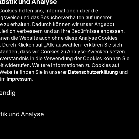
atistik und Analyse
Cookies helfen uns, Informationen über die
er
gsweise und das Besucherverhalten auf unserer
lwasschy
e zu erhalten. Dadurch können wir unser Angebot
uierlich verbessern und an Ihre Bedürfnisse anpassen.
-821
nnen die Website auch ohne diese Analyse Cookies
 Durch Klicken auf „Alle auswählen“ erklären Sie sich
standen, dass wir Cookies zu Analyse-Zwecken setzen.
nverständnis in die Verwendung der Cookies können Sie
eit widerrufen. Weitere Informationen zu Cookies auf
 Website finden Sie in unserer
Datenschutzerklärung
und
erker - Elektriker
 im
Impressum
.
g
endig
-714
stik und Analyse
werkerin - Buchbinderin