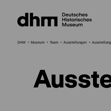
Direkt
zum
Seiteninhalt
springen
DHM
Museum
Team
Ausstellungen
Ausstellun
Ausste