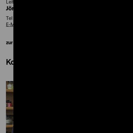
Leiter Kinemathek und Zeughauskino
Jörg Frieß
Tel +49 30 20304-420
E-Mail
zur Kontaktübersicht
Konservierung / Restaurierung