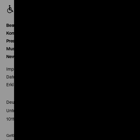
Besucherservice
Kontakt
Presse
Museumsverein
Newsletter
Impressum
Datenschutz
Erklärung digitale Barrierefreiheit
Deutsches Historisches Museum
Unter den Linden 2
10117 Berlin
Gefördert mit Mitteln des Beauftragten der Bundesregierung für