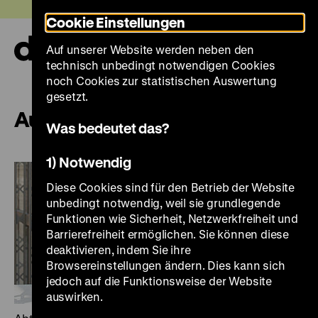
Direkt
Heute +
Cookie Einstellungen
zum
Seiteninhalt
Auf unserer Website werden neben den
springen
Navi
technisch unbedingt notwendigen Cookies
auf-
und
noch Cookies zur statistischen Auswertung
zuk
gesetzt.
Ausstellungen
Was bedeutet das?
1) Notwendig
Diese Cookies sind für den Betrieb der Website
unbedingt notwendig, weil sie grundlegende
Funktionen wie Sicherheit, Netzwerkfreiheit und
Barrierefreiheit ermöglichen. Sie können diese
deaktivieren, indem Sie ihre
Browsereinstellungen ändern. Dies kann sich
jedoch auf die Funktionsweise der Website
auswirken.