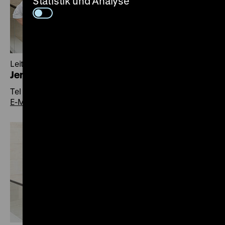
Statistik und Analyse
Leiterin Wechselausstellungen und Projekte
Jenny Jung
Tel +493020304-246
E-Mail