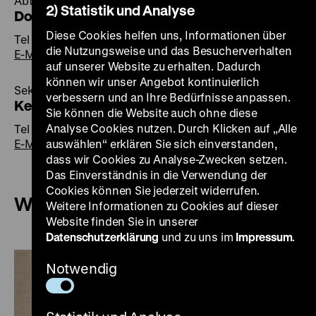
Abteilungsdirektorin Ausstellungen
2) Statistik und Analyse
Dorlis Blume
Diese Cookies helfen uns, Informationen über
Tel +49 30 20304-400
die Nutzungsweise und das Besucherverhalten
E-Mail
auf unserer Website zu erhalten. Dadurch
können wir unser Angebot kontinuierlich
Sekretariat
verbessern und an Ihre Bedürfnisse anpassen.
Kerstin Börner
Sie können die Website auch ohne diese
Analyse Cookies nutzen. Durch Klicken auf „Alle
Tel +49 30 20304-401
E-Mail
auswählen“ erklären Sie sich einverstanden,
dass wir Cookies zu Analyse-Zwecken setzen.
Das Einverständnis in die Verwendung der
Cookies können Sie jederzeit widerrufen.
Wechselausstellungen und Projekte
Weitere Informationen zu Cookies auf dieser
Website finden Sie in unserer
Datenschutzerklärung
und zu uns im
Impressum
.
Notwendig