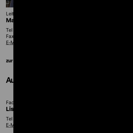
Leiterin Konservierung/Restaurierung
Martina Homolka
Tel +49 30 20304-830
Fax +49 30 20304-829
E-Mail
zur Kontaktübersicht
Ausstellungswerkstätten
Fachbereichsleiterin Ausstellungswerkstätten
Lisa Berchtold
Tel +49 30 20304-822
E-Mail