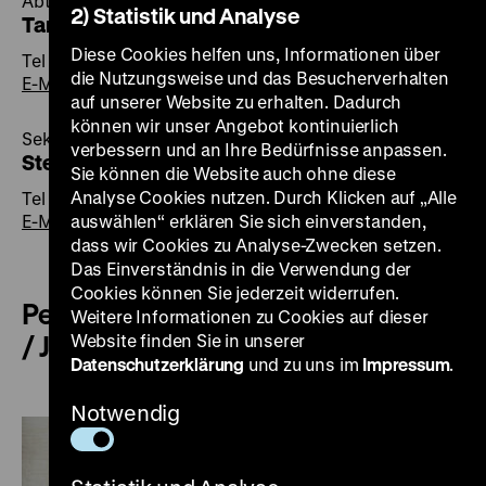
Abteilungsdirektorin Zentrale Dienste
2) Statistik und Analyse
Tania Lipowski
Diese Cookies helfen uns, Informationen über
Tel +49 30 20304-500
die Nutzungsweise und das Besucherverhalten
E-Mail
auf unserer Website zu erhalten. Dadurch
können wir unser Angebot kontinuierlich
Sekretariat
verbessern und an Ihre Bedürfnisse anpassen.
Stephanie Bastian
Sie können die Website auch ohne diese
Analyse Cookies nutzen. Durch Klicken auf „Alle
Tel +49 30 20304-501
E-Mail
auswählen“ erklären Sie sich einverstanden,
dass wir Cookies zu Analyse-Zwecken setzen.
Das Einverständnis in die Verwendung der
Cookies können Sie jederzeit widerrufen.
Personal- und Vertragsmanagement
Weitere Informationen zu Cookies auf dieser
/ Justiziariat
Website finden Sie in unserer
Datenschutzerklärung
und zu uns im
Impressum
.
Notwendig