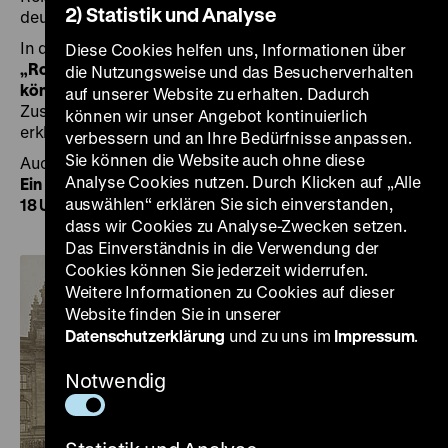
2) Statistik und Analyse
deutschen Republik 1918 und an den Mauerfall 1989.
In der kostenfreien Führung durch die Ausstellung
Diese Cookies helfen uns, Informationen über
„Roads not Taken. Oder: Es hätte auch anders kommen
die Nutzungsweise und das Besucherverhalten
können“
um
14, 15 und 17 Uhr
werden die besonderen
auf unserer Website zu erhalten. Dadurch
Zusammenhänge mit dem 9. November beleuchtet und
können wir unser Angebot kontinuierlich
erklärt.
verbessern und an Ihre Bedürfnisse anpassen.
Sie können die Website auch ohne diese
Auch die Führungen in der Ausstellung
„Wolf Biermann.
Analyse Cookies nutzen. Durch Klicken auf „Alle
Ein Lyriker und Liedermacher in Deutschland”
um
16 und
auswählen“ erklären Sie sich einverstanden,
18 Uhr
sind an diesem Tag kostenfrei.
dass wir Cookies zu Analyse-Zwecken setzen.
Das Einverständnis in die Verwendung der
Cookies können Sie jederzeit widerrufen.
Weitere Informationen zu Cookies auf dieser
Website finden Sie in unserer
Datenschutzerklärung
und zu uns im
Impressum
.
Notwendig