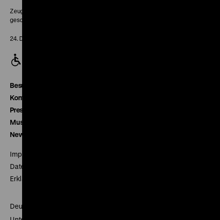
Zeughaus:
geschlossen
24. Dezember geschlossen
Besucherservice
Kontakt
Presse
Museumsverein
Newsletter
Impressum
Datenschutz
Erklärung digitale Barrierefreiheit
Deutsches Historisches Museum
Unter den Linden 2