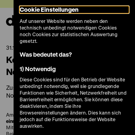
Direkt
Heute +
Cookie Einstellungen
zum
Seiteninhalt
Auf unserer Website werden neben den
springen
Navi
technisch unbedingt notwendigen Cookies
auf-
und
noch Cookies zur statistischen Auswertung
zuk
gesetzt.
31.10.2023
Was bedeutet das?
Kostenfreie Führungen zum 9.
1) Notwendig
November
Diese Cookies sind für den Betrieb der Website
unbedingt notwendig, weil sie grundlegende
Zusätzliches Führungsangebot am 9.
Funktionen wie Sicherheit, Netzwerkfreiheit und
November 2023
Barrierefreiheit ermöglichen. Sie können diese
deaktivieren, indem Sie ihre
Browsereinstellungen ändern. Dies kann sich
Am 9. November jähren sich verschiedene
jedoch auf die Funktionsweise der Website
einschneidende Ereignisse in der deutschen Geschichte
.
auswirken.
Mit dem Datum verbindet sich das Gedenken an die
Reichspogromnacht 1938, an die Ausrufung der ersten