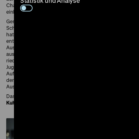
Statistik und Analyse
Chancen, die mit inklusiver und historischer Bildung
einhergehen.
Gemeinsam mit Schülerinnen und Schülern aus
Schulen mit Förderschwerpunkt in Berlin und Potsdam
hat das DHM inklusive Vermittlungsansätze
entwickelt. Sieben multisensorische und interaktive
Ausstellungsstationen bieten Gelegenheit, sich
ausgewählten Ausstellungsthemen tastend, hörend,
riechend und sehend zu nähern. So können Kinder,
Jugendliche und Erwachsene mehr über die Rolle der
Aufklärerinnen, Ordnungssysteme der Epoche, Fragen
der Gleichheit und Wirtschaftsformen zwischen
Ausbeutung und Handel erfahren.
Das Vermittlungsprogramm wird gefördert durch die
Kulturstiftung des Bundes
.