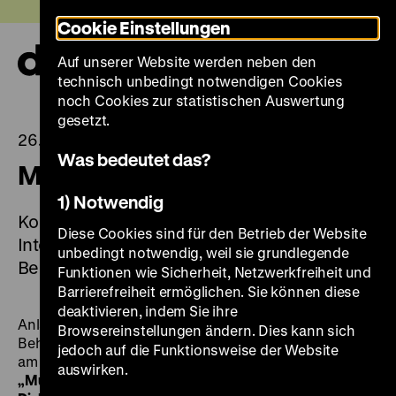
Direkt
Heute +
Cookie Einstellungen
zum
Seiteninhalt
Auf unserer Website werden neben den
springen
Navi
technisch unbedingt notwendigen Cookies
auf-
und
noch Cookies zur statistischen Auswertung
zuk
gesetzt.
26.11.2024
Was bedeutet das?
Museum für Viele
1) Notwendig
Kostenfreie Themenführung anlässlich des
Diese Cookies sind für den Betrieb der Website
Internationalen Tags der Menschen mit
unbedingt notwendig, weil sie grundlegende
Behinderung am 3. Dezember 2024
Funktionen wie Sicherheit, Netzwerkfreiheit und
Barrierefreiheit ermöglichen. Sie können diese
deaktivieren, indem Sie ihre
Anlässlich des Internationalen Tags der Menschen mit
Browsereinstellungen ändern. Dies kann sich
Behinderung lädt das Deutsche Historische Museum
jedoch auf die Funktionsweise der Website
am 3. Dezember 2024 zu der kostenfreien Führung
auswirken.
„Museum für Viele: Gesellschaft und Geschichte im