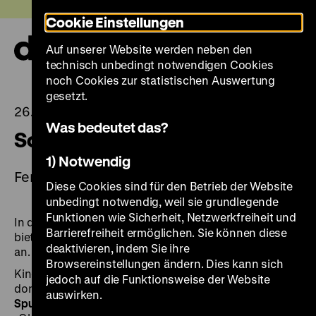
Direkt
Heute +
Cookie Einstellungen
zum
Seiteninhalt
Auf unserer Website werden neben den
springen
Navi
technisch unbedingt notwendigen Cookies
auf-
und
noch Cookies zur statistischen Auswertung
zuk
gesetzt.
26.06.2026
Was bedeutet das?
Sommerferien im DHM
1) Notwendig
Ferienprogramm für Kinder und Familien
Diese Cookies sind für den Betrieb der Website
unbedingt notwendig, weil sie grundlegende
Funktionen wie Sicherheit, Netzwerkfreiheit und
In den Berliner Schulferien (9. Juli bis 22. August 2026)
Barrierefreiheit ermöglichen. Sie können diese
bieten wir für Kinder und Familien ein
Ferienprogramm
deaktivieren, indem Sie ihre
an.
Browsereinstellungen ändern. Dies kann sich
Kinder ab sechs Jahren begeben sich dienstags und
jedoch auf die Funktionsweise der Website
donnerstags um 11 Uhr bei
„Ritter, Spiele und
auswirken.
Spurensuche”
auf Spurensuche durch die Ausstellung