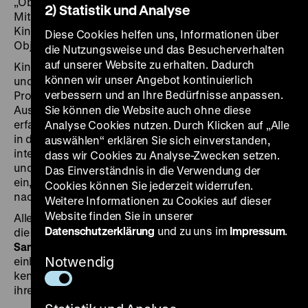
„Objekte. Geschichte. Geschichten”. Durch kreative
2) Statistik und Analyse
Mitmachformate und eine auf die Bedürfnisse der
Kinder angepasste dialogische Struktur werden
Diese Cookies helfen uns, Informationen über
Objekte und ihre Geschichten lebendig.
die Nutzungsweise und das Besucherverhalten
auf unserer Website zu erhalten. Dadurch
Kinder ab acht Jahren können mittwochs um 11 Uhr
können wir unser Angebot kontinuierlich
und alle zwei Wochen sonntags um 14 Uhr bei dem
verbessern und an Ihre Bedürfnisse anpassen.
Programm
„Von Wasser, Wald und Wiese“
in der
Ausstellung „Natur und deutsche Geschichte”
Sie können die Website auch ohne diese
erfahren, wie die Natur das Leben von Gesellschaften
Analyse Cookies nutzen. Durch Klicken auf „Alle
in den vergangenen 800 Jahren prägte. Diese
auswählen“ erklären Sie sich einverstanden,
interaktive Führung mit kreativen Mitmachformaten
dass wir Cookies zu Analyse-Zwecken setzen.
und Forschungsaufgaben lädt Familien mit Kindern
Das Einverständnis in die Verwendung der
ein, der Beziehung zwischen Mensch und Natur
Cookies können Sie jederzeit widerrufen.
nachzuspüren.
Weitere Informationen zu Cookies auf dieser
Website finden Sie in unserer
Alle zwei Wochen sonntags um 14 Uhr findet zudem
Datenschutzerklärung
und zu uns im
Impressum
.
die interaktive Führung
„Alles altes Zeug? Suchen,
Sammeln, Forschen”
statt, die Kinder ab acht Jahren
Notwendig
einlädt, unterschiedliche Sammlungsstücke
kennenzulernen, ihre Materialität zu begreifen und
ihren Weg ins Zeughaus zu verfolgen.