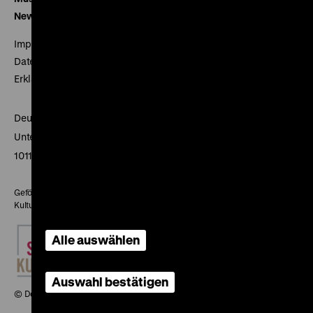
Newsletter
Impressum
Datenschutz
Erklärung digitale Barrierefreiheit
Deutsches Historisches Museum
Unter den Linden 2
10117 Berlin
Gefördert mit Mitteln des Beauftragten der Bundesregierung für
Kultur und Medien
Alle auswählen
Auswahl bestätigen
© Deutsches Historisches Museum, 2026