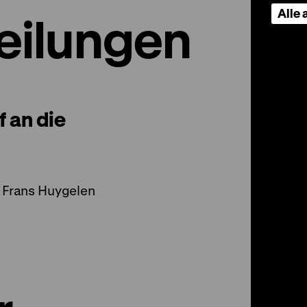
Alle
eilungen
f an die
n Frans Huygelen