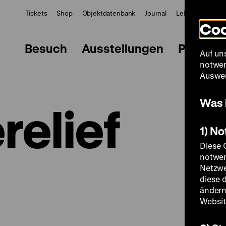
Tickets
Shop
Objektdatenbank
Journal
LeMO
ZWBE
Coo
Besuch
Ausstellungen
Progra
Auf un
notwen
Auswer
Was 
relief
1) N
Diese 
notwen
Netzwe
diese 
ändern
Websit