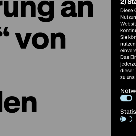
rung an
2) St
Diese 
Nutzun
“ von
Websit
kontin
Sie kö
nutzen.
einver
Das Ei
jederz
dieser
zu uns
len
Notw
Stati