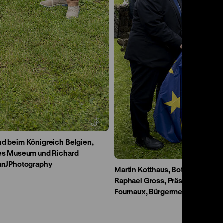
nd beim Königreich Belgien,
hes Museum und Richard
ranJPhotography
Martin Kotthaus, Botschafter d
Raphael Gross, Präsident der S
Fournaux, Bürgermeister von Di