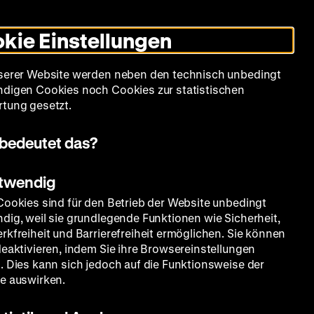
Informationen
Informationen
Suche
Heute +
Deutsch
Englisch
Zeughauskino
Dunklen
De
En
zum
zum
Modus
kie Einstellungen
Deutschen
Deutschen
umschalten
Historischen
Historischen
mm
Sammlung
Bildung
Museum
Museum
Museum
serer Website werden neben den technisch unbedingt
in
in
digen Cookies noch Cookies zur statistischen
Deutscher
Leichter
tung gesetzt.
Gebärdensprache
Sprache
bedeutet das?
otwendig
Cookies sind für den Betrieb der Website unbedingt
dig, weil sie grundlegende Funktionen wie Sicherheit,
rkfreiheit und Barrierefreiheit ermöglichen. Sie können
deaktivieren, indem Sie ihre Browsereinstellungen
. Dies kann sich jedoch auf die Funktionsweise der
e auswirken.