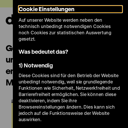
Direkt
Heute +
Cookie Einstellungen
zum
Seiteninhalt
Auf unserer Website werden neben den
springen
Navi
technisch unbedingt notwendigen Cookies
auf-
und
noch Cookies zur statistischen Auswertung
zuk
gesetzt.
Gewalt ausstellen – gestern
Was bedeutet das?
und heute: Führung in
1) Notwendig
englischer Sprache mit Paweł
Diese Cookies sind für den Betrieb der Website
Machcewicz (Warschau)
unbedingt notwendig, weil sie grundlegende
Funktionen wie Sicherheit, Netzwerkfreiheit und
Barrierefreiheit ermöglichen. Sie können diese
deaktivieren, indem Sie ihre
Browsereinstellungen ändern. Dies kann sich
jedoch auf die Funktionsweise der Website
auswirken.