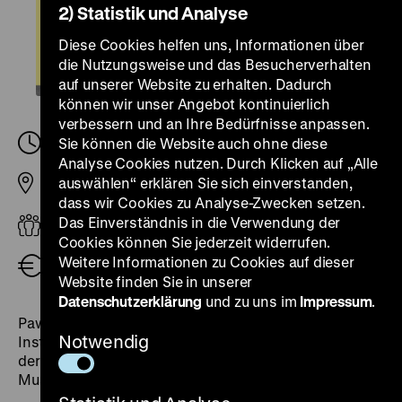
2) Statistik und Analyse
Diese Cookies helfen uns, Informationen über
die Nutzungsweise und das Besucherverhalten
auf unserer Website zu erhalten. Dadurch
können wir unser Angebot kontinuierlich
verbessern und an Ihre Bedürfnisse anpassen.
Mittwoch, 22. Oktober 2025, 18.30
Sie können die Website auch ohne diese
-
20.00 Uhr
Analyse Cookies nutzen. Durch Klicken auf „Alle
auswählen“ erklären Sie sich einverstanden,
Pei-Bau
dass wir Cookies zu Analyse-Zwecken setzen.
Das Einverständnis in die Verwendung der
Erwachsene
Cookies können Sie jederzeit widerrufen.
Weitere Informationen zu Cookies auf dieser
Eintritt frei
Website finden Sie in unserer
Datenschutzerklärung
und zu uns im
Impressum
.
Paweł Machcewicz ist Historiker und Professor am
Notwendig
Institut für Politische Studien der Polnischen Akademie
der Wissenschaften. Er war Gründungsdirektor des
Museums des Zweiten Weltkriegs in Gdańsk.