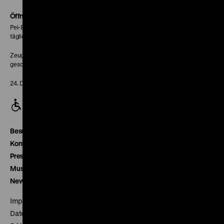
Soundcloud
Seite
Öffnungszeiten
Pei-Bau:
täglich 10-18 Uhr
Zeughaus:
geschlossen
24. Dezember geschlossen
Besucherservice
Kontakt
Presse
Museumsverein
Newsletter
Impressum
Datenschutz