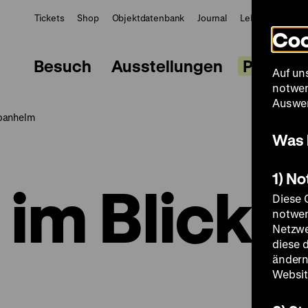
Tickets
Shop
Objektdatenbank
Journal
LeMO
ZWBE
Coo
Besuch
Ausstellungen
Progra
Auf un
notwen
Auswer
rbanhelm
Was 
1) N
im Blick:
Diese 
notwen
Netzwe
diese 
ändern
Websit