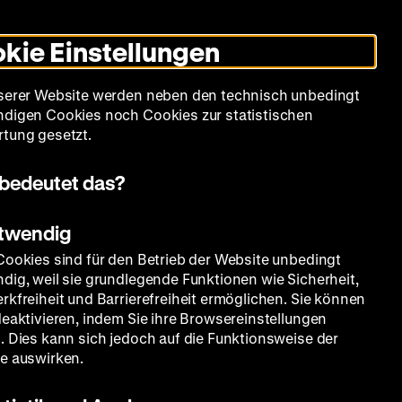
Informationen
Informationen
Suche
Heute +
Deutsch
Englisch
Zeughauskino
Dunklen
De
En
zum
zum
Modus
kie Einstellungen
Deutschen
Deutschen
umschalten
Historischen
Historischen
mm
Sammlung
Bildung
Museum
Museum
Museum
serer Website werden neben den technisch unbedingt
in
in
digen Cookies noch Cookies zur statistischen
Deutscher
Leichter
tung gesetzt.
Gebärdensprache
Sprache
bedeutet das?
otwendig
Cookies sind für den Betrieb der Website unbedingt
dig, weil sie grundlegende Funktionen wie Sicherheit,
rkfreiheit und Barrierefreiheit ermöglichen. Sie können
deaktivieren, indem Sie ihre Browsereinstellungen
. Dies kann sich jedoch auf die Funktionsweise der
e auswirken.