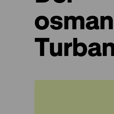
osman
Turba