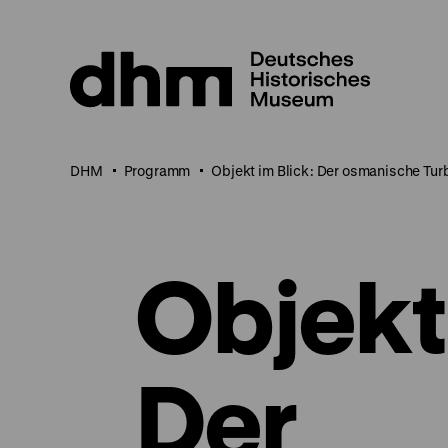
Direkt
zum
Seiteninhalt
springen
DHM
Programm
Objekt im Blick: Der osmanische Tu
Objekt 
Der