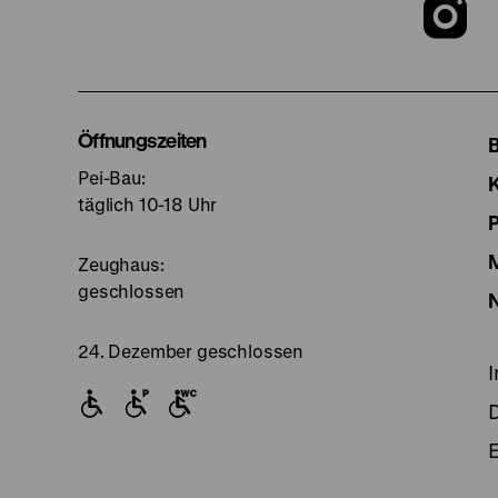
Z
u
I
Öffnungszeiten
Pei-Bau:
S
täglich 10-18 Uhr
Zeughaus:
geschlossen
24. Dezember geschlossen
E