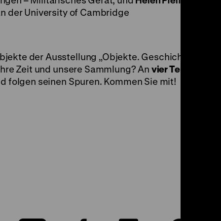
ngen – Militärisches Gerät, und
Helen Pfeifer
, Assoc
an der University of Cambridge
jekte der Ausstellung „Objekte. Geschichte. Gesc
, ihre Zeit und unsere Sammlung? An
vier Terminen
rü
und folgen seinen Spuren. Kommen Sie mit!