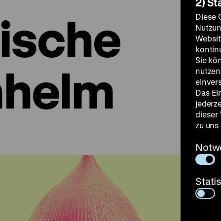
2) St
ische
Diese 
Nutzun
Websit
kontin
Sie kö
nhelm
nutzen.
einver
Das Ei
jederz
dieser
zu uns
Notw
Stati